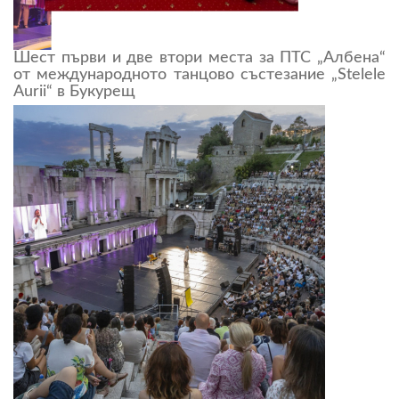
Шест първи и две втори места за ПТС „Албена“
от международното танцово състезание „Stelele
Aurii“ в Букурещ