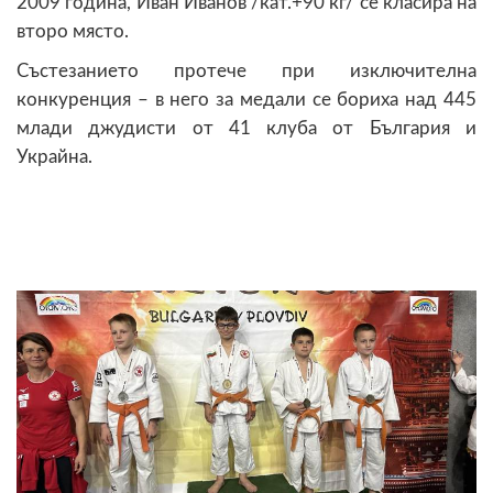
2009 година, Иван Иванов /кат.+90 кг/ се класира на
второ място.
Състезанието протече при изключителна
конкуренция – в него за медали се бориха над 445
млади джудисти от 41 клуба от България и
Украйна.