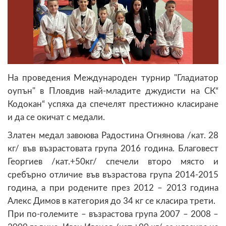
На проведения Международен турнир "Гладиатор
оупън" в Пловдив най-младите джудисти на СК“
Кодокан“ успяха да спечелят престижно класиране
и да се окичат с медали.
Златен медал завоюва Радостина Огнянова /кат. 28
кг/ във възрастовата група 2016 година. Благовест
Георгиев /кат.+50кг/ спечели второ място и
сребърно отличие във възрастова група 2014-2015
година, а при родените през 2012 – 2013 година
Алекс Димов в категория до 34 кг се класира трети.
При по-големите – възрастова група 2007 – 2008 –