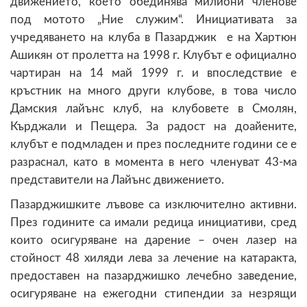
движението, което обединява милиони членове
под мотото „Ние служим“. Инициативата за
учредяването на клуба в Пазарджик е на Хартюн
Ашикян от пролетта на 1998 г. Клубът е официално
чартиран на 14 май 1999 г. и впоследствие е
кръстник на много други клубове, в това число
Дамския лайънс клуб, на клубовете в Смолян,
Кърджали и Пещера. За радост на доайените,
клубът е подмладен и през последните години се е
разраснал, като в момента в него членуват 43-ма
представители на Лайънс движението.
Пазарджишките лъвове са изключително активни.
През годините са имали редица инициативи, сред
които осигуряване на дарение – очен лазер на
стойност 48 хиляди лева за лечение на катаракта,
предоставен на пазарджишко лечебно заведение,
осигуряване на ежегодни стипендии за незрящи