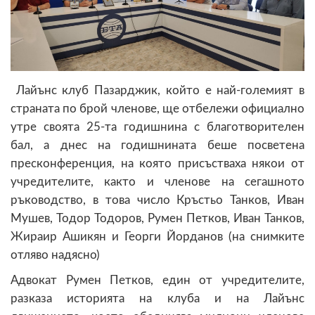
Лайънс клуб Пазарджик, който е най-големият в
страната по брой членове, ще отбележи официално
утре своята 25-та годишнина с благотворителен
бал, а днес на годишнината беше посветена
пресконференция, на която присъстваха някои от
учредителите, както и членове на сегашното
ръководство, в това число Кръстьо Танков, Иван
Мушев, Тодор Тодоров, Румен Петков, Иван Танков,
Жираир Ашикян и Георги Йорданов (на снимките
отляво надясно)
Адвокат Румен Петков, един от учредителите,
разказа историята на клуба и на Лайънс