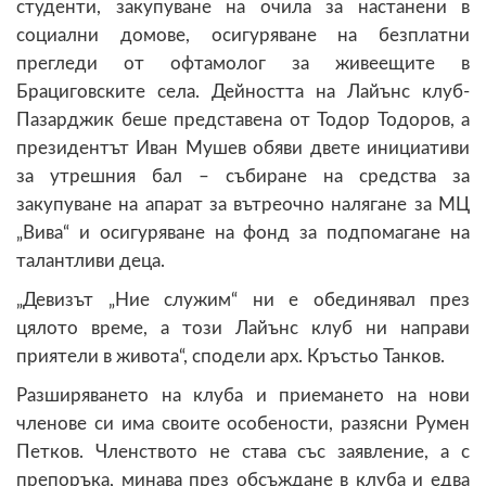
студенти, закупуване на очила за настанени в
социални домове, осигуряване на безплатни
прегледи от офтамолог за живеещите в
Брациговските села. Дейността на Лайънс клуб-
Пазарджик беше представена от Тодор Тодоров, а
президентът Иван Мушев обяви двете инициативи
за утрешния бал – събиране на средства за
закупуване на апарат за вътреочно налягане за МЦ
„Вива“ и осигуряване на фонд за подпомагане на
талантливи деца.
„Девизът „Ние служим“ ни е обединявал през
цялото време, а този Лайънс клуб ни направи
приятели в живота“, сподели арх. Кръстьо Танков.
Разширяването на клуба и приемането на нови
членове си има своите особености, разясни Румен
Петков. Членството не става със заявление, а с
препоръка, минава през обсъждане в клуба и едва