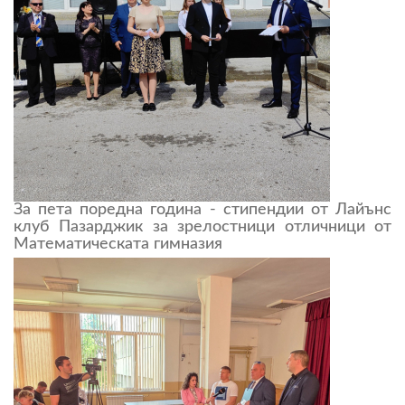
За пета поредна година - стипендии от Лайънс
клуб Пазарджик за зрелостници отличници от
Математическата гимназия