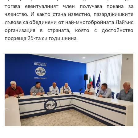
тогава евентуалният член получава покана за
членство. И както стана известно, пазарджишките
лъвове са обединени от най-многобройната Лайънс
организация в страната, която с достойнство
посреща 25-та си годишнина.