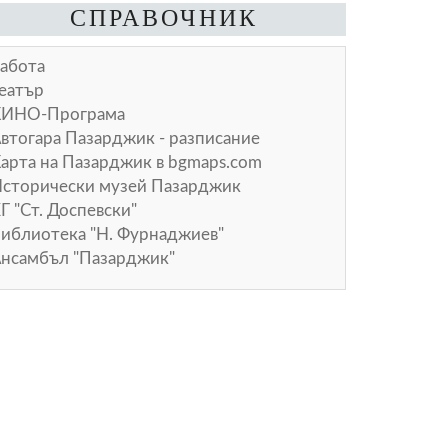
СПРАВОЧНИК
абота
еатър
КИНО-Програма
втогара Пазарджик - разписание
арта на Пазарджик в
bgmaps.com
сторически музей Пазарджик
Г "Ст. Доспевски"
иблиотека "Н. Фурнаджиев"
нсамбъл "Пазарджик"