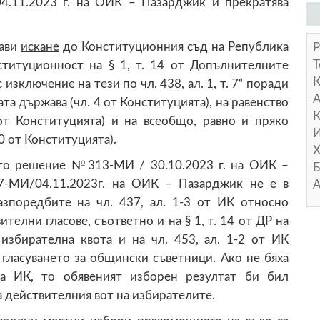
.11.2023 г. на ОИК – Пазарджик и прекратява
рави
искане
до Конституционния съд на Република
Р
Т
ституционност на § 1, т. 14 от Допълнителните
изключение на тези по чл. 438, ал. 1, т. 7“ поради
А
а държава (чл. 4 от Конституцията), на равенство
К
 от Конституцията) и на всеобщо, равно и пряко
И
0 от Конституцията).
Х
ото решение №313-МИ / 30.10.2023 г. на ОИК –
Б
-МИ/04.11.2023г. на ОИК – Пазарджик не е в
А
азпоредбите на чл. 437, ал. 1-3 от ИК относно
елни гласове, съответно и на § 1, т. 14 от ДР на
збирателна квота и на чл. 453, ал. 1-2 от ИК
гласуването за общински съветници. Ако не бяха
на ИК, то обявеният изборен резултат би бил
а действителния вот на избирателите.