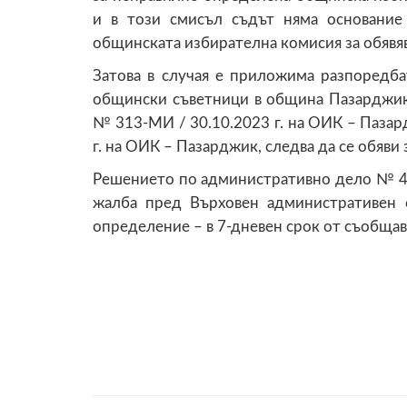
и в този смисъл съдът няма основани
общинската избирателна комисия за обявя
Затова в случая е приложима разпоредбат
общински съветници в община Пазарджик,
№ 313-МИ / 30.10.2023 г. на ОИК – Паза
г. на ОИК – Пазарджик, следва да се обяви
Решението по административно дело № 40
жалба пред Върховен административен с
определение – в 7-дневен срок от съобщав