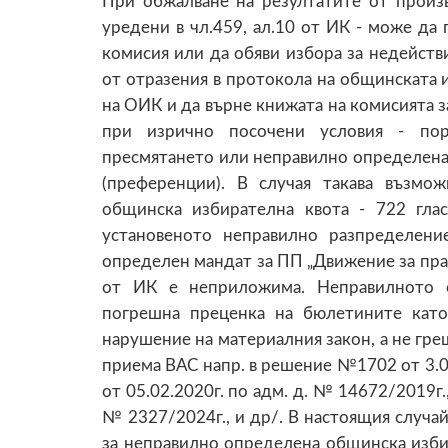
При обжалване на резултатите от произ
уредени в чл.459, ал.10 от ИК - може д
комисия или да обяви избора за недействи
от отразения в протокола на общинската
на ОИК и да върне книжата на комисията з
при изрично посочени условия - пор
пресмятането или неправилно определена
(преференции). В случая такава възмо
общинска избирателна квота - 722 гла
установеното неправилно разпределен
определен мандат за ПП „Движение за права 
от ИК е неприложима. Неправилното о
погрешна преценка на бюлетините като
нарушение на материалния закон, а не гре
приема ВАС напр. в решение №1702 от 3.0
от 05.02.2020г. по адм. д. № 14672/2019г.
№ 2327/2024г., и др/. В настоящия случай
за неправилно определена общинска изби