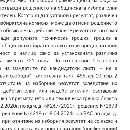
ведени местни избори правомощията на съда са
а потвърди решението на общинската избирателна
телен. Когато съдът установи резултат, различен
 избирателна комисия, може да отмени решението
а обявяване на действителните резултати, но само
ади допусната техническа грешка, грешка в
 общинска избирателна квота или предпочитания
жност е налице само за установената различна
са, вместо 721 гласа. По отношение безспорно
ие на мандатите по кандидатски листи – не е
и свободи“ - хипотезата на чл. 459, ал. 10, изр. 2
тчитане на изборния резултат вследствие на
 действителни или недействителни, съставлява
шка в пресмятането или техническа грешка / както
2.2020г. по адм. д. №267/2020г., решение №1878
, решение №4219 от 8.04.2024г. на ВАС по адм. д.
 при отчитане на изборния резултат не се касае и
рателна квота или предпочитания (преференции)