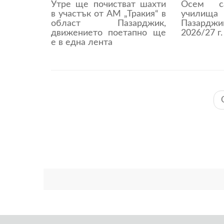
Утре ще почистват шахти
Осем с
в участък от АМ „Тракия“ в
учили
област Пазарджик,
Пазардж
движението поетапно ще
2026/27 г.
е в една лента