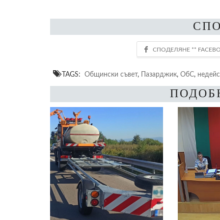
СП
TAGS:
Общински съвет
,
Пазарджик
,
ОбС
,
недейс
ПОДОБ