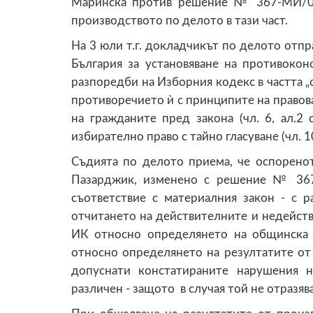
Маринска против решение № 367-МИ/04
производството по делото в тази част.
На 3 юли т.г. докладчикът по делото отп
България за установяване на противокон
разпоредби на Изборния кодекс в частта „с 
противоречието ѝ с принципите на правоват
на гражданите пред закона (чл. 6, ал.2
избирателно право с тайно гласуване (чл. 1
Съдията по делото приема, че оспорен
Пазарджик, изменено с решение № 367
съответствие с материалния закон - с р
отчитането на действителните и недействит
ИК относно определянето на общинска и
относно определянето на резултатите от 
допуснати констатираните нарушения 
различен - защото в случая той не отразяв