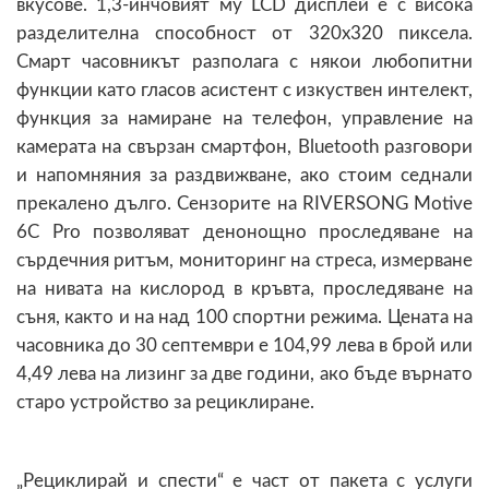
вкусове. 1,3-инчовият му LCD дисплей е с висока
разделителна способност от 320х320 пиксела.
Смарт часовникът разполага с някои любопитни
функции като гласов асистент с изкуствен интелект,
функция за намиране на телефон, управление на
камерата на свързан смартфон, Bluetooth разговори
и напомняния за раздвижване, ако стоим седнали
прекалено дълго. Сензорите на RIVERSONG Motive
6C Pro позволяват денонощно проследяване на
сърдечния ритъм, мониторинг на стреса, измерване
на нивата на кислород в кръвта, проследяване на
съня, както и на над 100 спортни режима. Цената на
часовника до 30 септември е 104,99 лева в брой или
4,49 лева на лизинг за две години, ако бъде върнато
старо устройство за рециклиране.
„Рециклирай и спести“ е част от пакета с услуги