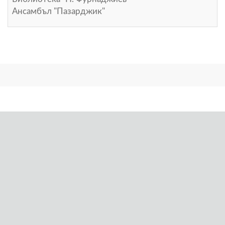
Ансамбъл "Пазарджик"