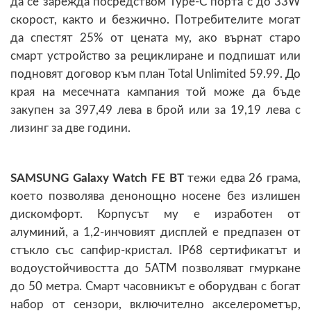
да се зарежда посредством Type-C порта с до 33W
скорост, както и безжично. Потребителите могат
да спестят 25% от цената му, ако върнат старо
смарт устройство за рециклиране и подпишат или
подновят договор към план Total Unlimited 59.99. До
края на месечната кампания той може да бъде
закупен за 397,49 лева в брой или за 19,19 лева с
лизинг за две години.
SAMSUNG Galaxy Watch FE BT
тежи едва 26 грама,
което позволява денонощно носене без излишен
дискомфорт. Корпусът му е изработен от
алуминий, а 1,2-инчовият дисплей е предпазен от
стъкло със сапфир-кристал. IP68 сертификатът и
водоустойчивостта до 5ATM позволяват гмуркане
до 50 метра. Смарт часовникът е оборудван с богат
набор от сензори, включително акселерометър,