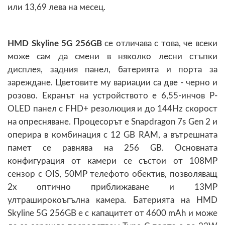
или 13,69 лева на месец.
HMD Skyline 5G 256GB
се отличава с това, че всеки
може сам да смени в няколко лесни стъпки
дисплея, задния панел, батерията и порта за
зареждане. Цветовите му вариации са две - черно и
розово. Екранът на устройството е 6,55-инчов P-
OLED панел с FHD+ резолюция и до 144Hz скорост
на опресняване. Процесорът е Snapdragon 7s Gen 2 и
оперира в комбинация с 12 GB RAM, а вътрешната
памет се равнява на 256 GB. Основната
конфигурация от камери се състои от 108MP
сензор с OIS, 50MP телефото обектив, позволяващ
2х оптично приближаване и 13MP
ултраширокоъгълна камера. Батерията на HMD
Skyline 5G 256GB е с капацитет от 4600 mAh и може