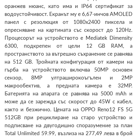
оранжев нюанс, като има и IP64 сертификат за
водоустойчивост. Екранът му е 6,67-инчов AMOLED
панел с резолюция от 1080х2400 пиксела и
опресняване на картината със скорост до 120Hz.
Процесорът на устройството е Mediatek Dimensity
6300, подкрепен от цели 12 GB RAM, а
пространството за вътрешно съхранение се равнява
на 512 GB. Тройната конфигурация от камери на
гърба на устройството включва 50MP основен
сензор, 8MP ултраширокоъгълен и 2MP
макрообектив, а предната камера е 32MP.
Батерията на апарата се равнява на 5000 mAh и
може да се зарежда със скорост до 45W с кабел,
както и безжично. Цената на OPPO Reno12 FS 5G
512GB при рециклиране на старо устройство и
подписване на двугодишно споразумение за план
Total Unlimited 59.99, възлиза на 277,49 лева в брой