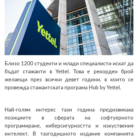
Близо 1200 студенти и млади специалисти искат да
бъдат стажанти в Yettel. Това е рекорден брой
желаещи през всички девет години, в които се
провежда стажантската програма Hub by Yettel.
Най-голям интерес тази година предизвикаха
позициите в сферата на софтуерното
програмиране, киберсигурността и изкуствения
интелект. В тазгодишното издание компанията