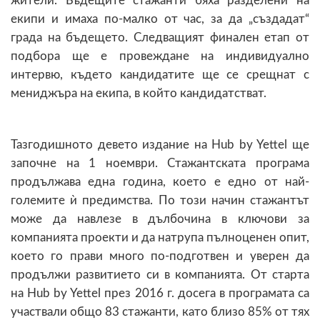
жители. Бъдещите стажанти бяха разделени на
екипи и имаха по-малко от час, за да „създадат“
града на бъдещето. Следващият финален етап от
подбора ще е провеждане на индивидуално
интервю, където кандидатите ще се срещнат с
мениджъра на екипа, в който кандидатстват.
Тазгодишното девето издание на Hub by Yettel ще
започне на 1 ноември. Стажантската програма
продължава една година, което е едно от най-
големите ѝ предимства. По този начин стажантът
може да навлезе в дълбочина в ключови за
компанията проекти и да натрупа пълноценен опит,
което го прави много по-подготвен и уверен да
продължи развитието си в компанията. От старта
на Hub by Yettel през 2016 г. досега в програмата са
участвали общо 83 стажанти, като близо 85% от тях