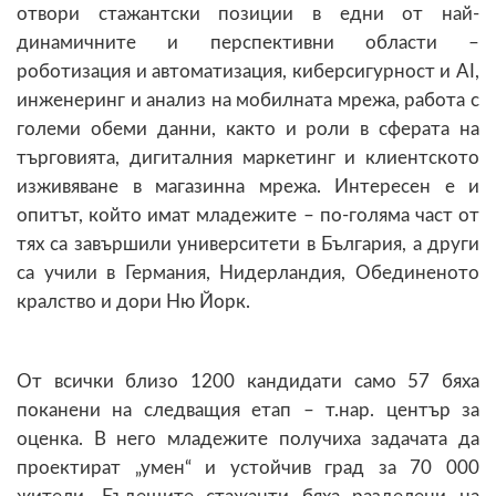
отвори стажантски позиции в едни от най-
динамичните и перспективни области –
роботизация и автоматизация, киберсигурност и AI,
инженеринг и анализ на мобилната мрежа, работа с
големи обеми данни, както и роли в сферата на
търговията, дигиталния маркетинг и клиентското
изживяване в магазинна мрежа. Интересен е и
опитът, който имат младежите – по-голяма част от
тях са завършили университети в България, а други
са учили в Германия, Нидерландия, Обединеното
кралство и дори Ню Йорк.
От всички близо 1200 кандидати само 57 бяха
поканени на следващия етап – т.нар. център за
оценка. В него младежите получиха задачата да
проектират „умен“ и устойчив град за 70 000