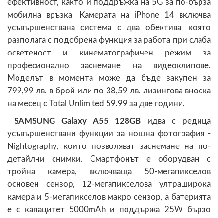
ефективност, както и поддръжка на 5G за по-бърза
мобилна връзка. Камерата на iPhone 14 включва
усъвършенствана система с два обектива, която
разполага с подобрена функция за работа при слаба
осветеност и кинематографичен режим за
професионално заснемане на видеоклипове.
Моделът в момента може да бъде закупен за
799,99 лв. в брой или по 38,59 лв. лизингова вноска
на месец с Total Unlimited 59.99 за две години.
SAMSUNG Galaxy A55 128GB
идва с редица
усъвършенствани функции за нощна фотография -
Nightography, които позволяват заснемане на по-
детайлни снимки. Смартфонът е оборудван с
тройна камера, включваща 50-мегапикселов
основен сензор, 12-мегапикселова ултраширока
камера и 5-мегапикселов макро сензор, а батерията
е с капацитет 5000mAh и поддържа 25W бързо