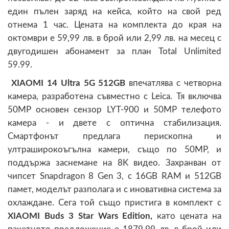
един пълен заряд на кейса, който на свой ред
отнема 1 час. Цената на комплекта до края на
октомври е 59,99 лв. в брой или 2,99 лв. на месец с
двугодишен абонамент за план Total Unlimited
59.99.
XIAOMI 14 Ultra 5G 512GB
впечатлява с четворна
камера, разработена съвместно с Leica. Тя включва
50MP основен сензор LYT-900 и 50MP телефото
камера - и двете с оптична стабилизация.
Смартфонът предлага перископна и
ултраширокоъгълна камери, също по 50MP, и
поддържа заснемане на 8K видео. Захранван от
чипсет Snapdragon 8 Gen 3, с 16GB RAM и 512GB
памет, моделът разполага и с иновативна система за
охлаждане. Сега той също пристига в комплект с
XIAOMI Buds 3 Star Wars Edition,
като цената на