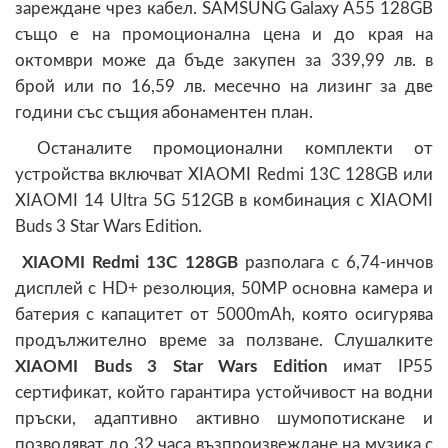
зареждане чрез кабел. SAMSUNG Galaxy A55 128GB
също е на промоционална цена и до края на
октомври може да бъде закупен за 339,99 лв. в
брой или по 16,59 лв. месечно на лизинг за две
години със същия абонаментен план.
Останалите промоционални комплекти от
устройства включват XIAOMI Redmi 13C 128GB или
XIAOMI 14 Ultra 5G 512GB в комбинация с XIAOMI
Buds 3 Star Wars Edition.
XIAOMI Redmi 13C 128GB
разполага с 6,74-инчов
дисплей с HD+ резолюция, 50MP основна камера и
батерия с капацитет от 5000mAh, която осигурява
продължително време за ползване. Слушалките
XIAOMI Buds 3 Star Wars Edition
имат IP55
сертификат, който гарантира устойчивост на водни
пръски, адаптивно активно шумопотискане и
позволяват до 32 часа възпроизвеждане на музика с