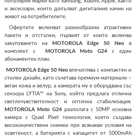
популярни марки като Samsung, Xiaomi, Apple, както
и аксесоари, които допълват дигиталния начин на
живот на потребителите.
Офертите включват разнообразни атрактивни
пакети и отстъпки, първият от които включва
закупуването на
MOTOROLA Edge 50
Neo
в
комплект с
MOTOROLA Moto G24
с един
абонаментен план.
M
OTOROLA Edge 50 Neo
впечатлява с компактен и
стилен дизайн, като съчетава премиум материали –
веган кожа и велур, а камерата му е оборудвана със
сензора LYTIA™ на Sony, който предлага отлична
светлочувствителност и оптична стабилизация.
MOTOROLA Moto G24
разполага с 50MP основна
камера с Quad Pixel технология, която създава
висококачествени снимки при всякакви условия на
осветеност, а батерията с капацитет от 5000mAh