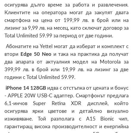
осигурява дълго време за работа и развлечения.
Клиентите на оператора могат да закупят двата
смартфона на цена от 199,99 лв. в брой или на
лизинг за 9,99 лв. на месец, като сключат договор за
Total Unlimited 59.99 за период от две години.
Абонатите на Yettel могат да изберат и комплект с
втори
Edge 50 Neo
и така на практика да получат
два апарата от актуалния модел на Motorola за
399,99 лв. в брой или 19,99 лв. на лизинг за две
години с Total Unlimited 59.99.
iPhone 14 128GB
идва с отстъпка от цената и бонус
- APPLE 20W USB-C адаптер. Смартфонът предлага
6,1-инчов Super Retina XDR дисплей, който
осигурява ярки цветове и детайлно визуално
изживяване. Той разполага с A15 Bionic чип,
гарантиращ висока производителност и енергийна