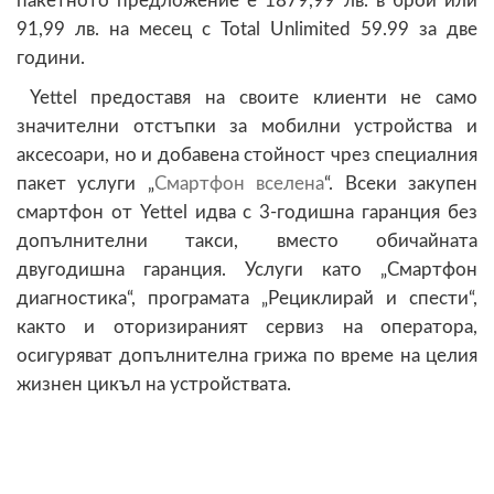
пакетното предложение е 1879,99 лв. в брой или
91,99 лв. на месец с Total Unlimited 59.99 за две
години.
Yettel предоставя на своите клиенти не само
значителни отстъпки за мобилни устройства и
аксесоари, но и добавена стойност чрез специалния
пакет услуги „
Смартфон вселена
“. Всеки закупен
смартфон от Yettel идва с 3-годишна гаранция без
допълнителни такси, вместо обичайната
двугодишна гаранция. Услуги като „Смартфон
диагностика“, програмата „Рециклирай и спести“,
както и оторизираният сервиз на оператора,
осигуряват допълнителна грижа по време на целия
жизнен цикъл на устройствата.