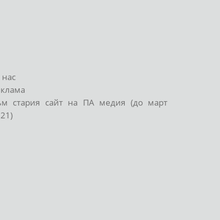
 нас
еклама
ъм стария сайт на ПА медия (до март
21)