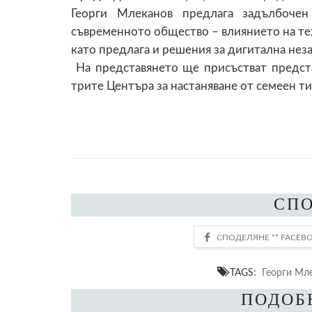
Георги Млеканов предлага задълбочен
съвременното общество – влиянието на тех
като предлага и решения за дигитална нез
На представянето ще присъстват предст
трите Центъра за настаняване от семеен т
СП
TAGS:
Георги Мл
ПОДОБ