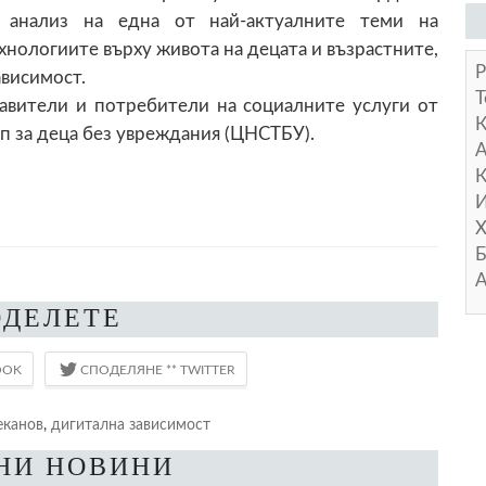
 анализ на една от най-актуалните теми на
нологиите върху живота на децата и възрастните,
Р
ависимост.
Т
авители и потребители на социалните услуги от
ип за деца без увреждания (ЦНСТБУ).
А
К
И
Х
Б
А
ОДЕЛЕТЕ
еканов
,
дигитална зависимост
НИ НОВИНИ