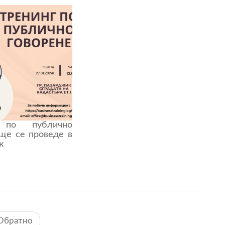
 по публично
 ще се проведе в
к
Обратно