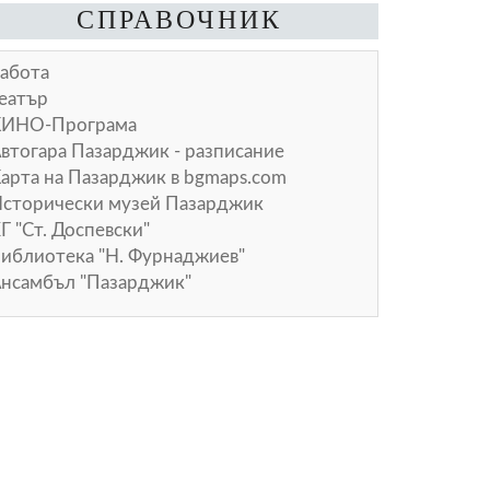
СПРАВОЧНИК
абота
еатър
КИНО-Програма
втогара Пазарджик - разписание
арта на Пазарджик в
bgmaps.com
сторически музей Пазарджик
Г "Ст. Доспевски"
иблиотека "Н. Фурнаджиев"
нсамбъл "Пазарджик"