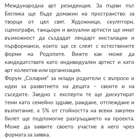
Международна арт резиденция. За първи път
Беглика ще бъде домакин на пространство за
творци от цял свят. Художници, скулптори,
сценографи, танцьори и визуални артисти ще имат
възможност да създадат лендарт инсталации и
пърформанси, които ще се слеят с естествените
форми на Родопите. Вижте как може да
кандидатствате като индивидуален артист и като
арт колектив или организация.
Форум „Солария“ за млади родители с въпроси и
идеи за развитието на децата – своите и на
съседите. Заедно с експерти те ще дискутират
теми като семейно здраве, раждане, отглеждане и
възпитание, а 5% от стойността на всеки закупен
билет ще подпомогне разгръщането на проекта.
Може да заявите своето участие в него чрез
формата за заявка.