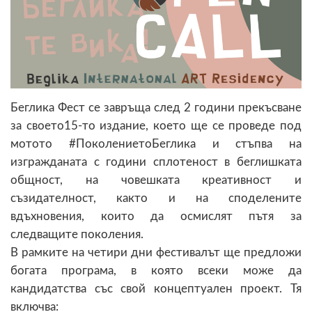
Беглика Фест се завръща след 2 години прекъсване
за своето15-то издание, което ще се проведе под
мотото #ПоколениетоБеглика и стъпва на
изгражданата с години сплотеност в беглишката
общност, на човешката креативност и
съзидателност, както и на споделените
вдъхновения, които да осмислят пътя за
следващите поколения.
В рамките на четири дни фестивалът ще предложи
богата програма, в която всеки може да
кандидатства със свой концептуален проект. Тя
включва: