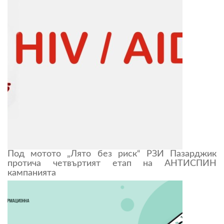
Под мотото „Лято без риск“ РЗИ Пазарджик
протича четвъртият етап на АНТИСПИН
кампанията