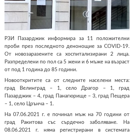
РЗИ Пазарджик информира за 11 положителни
проби през последното денонощие за COVID-19.
От новозаразените са хоспитализирани 2 лица.
Разпределени по пол са 5 жени и 6 мъже на възраст
от под 1 година до 85 години.
Новооткритите са от следните населени места:
град Велинград – 1, село Драгор – 1, град
Пазарджик – 4, град Панагюрище – 3, град Пещера
– 1, село Црънча – 1.
На 07.06.2021 г. е починал мъж на 70 години от
град Ракитова със сърдечно заболяване. На
08.06.2021 г. няма регистрирани в системата