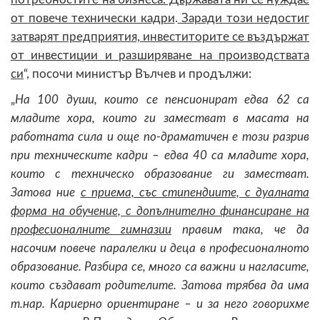
от повече технически кадри
.
Заради този недостиг
затварят предприятия, инвеститорите се въздържат
от инвестиции и разширяване на производствата
си
“, посочи министър Вълчев и продължи:
„
На 100 души, които се пенсионират едва 62 са
младите хора, които ги заместват в масата на
работната сила и още по-драматичен е този разрив
при техническите кадри – едва 40 са младите хора,
които с техническо образование ги заместват.
Затова ние
с приема, със стипендиите, с дуалната
форма на обучение, с допълнително финансиране на
професионалните гимназии
правим така, че да
насочим повече паралелки и деца в професионалното
образование. Разбира се, много са важни и нагласите,
които създават родителите. Затова трябва да има
т.нар. Кариерно ориентиране – и за него говорихме