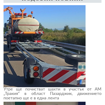
Утре ще почистват шахти в участък от АМ
„Тракия“ в област Пазарджик, движението
поетапно ще е в една лента