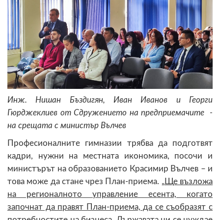
Инж. Нишан Бъздигян, Иван Иванов и Георги
Гюрджеклиев от Сдружението на предприемачите -
на срещата с министър Вълчев
Професионалните гимназии трябва да подготвят
кадри, нужни на местната икономика, посочи и
министърът на образованието Красимир Вълчев – и
това може да стане чрез План-приема. „
Ще възложа
на регионалното управление есента, когато
започнат да правят План-приема, да се съобразят с
потребностите на бизнеса. Държавата ни се нуждае