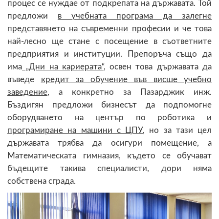
процес се нуждае от подкрепата на държавата. Той
предложи
в учебната програма да залегне
представянето на съвременни професии
и че това
най-лесно ще стане с посещение в съответните
предприятия и институции. Препоръча също да
има
„Дни на кариерата“
, освен това държавата да
въведе
кредит за обучение във висше учебно
заведение
, а конкретно за Пазарджик инж.
Бъздигян предложи бизнесът да подпомогне
оборудването на
център по роботика и
програмиране на машини с ЦПУ
, но за тази цел
държавата трябва да осигури помещение, а
Математическата гимназия, където се обучават
бъдещите такива специалисти, дори няма
собствена сграда.