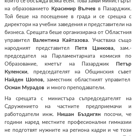
който се обсъжда всяка есен. Това заяви министърът
на образованието
Красимир Вълчев
в Пазарджик.
Той беше на посещение в града и се срещна с
директори на учебни заведения и представители на
бизнеса. Срещата беше организирана от Областния
управител
Валентина Кайтазова
. Участваха също
народният представител
Петя Цанкова,
зам.-
председател на Парламентарната комисия по
Образование, кметът на Пазарджик
Петър
Куленски
, председателят на Общинския съвет
Найден Шопов,
заместник областният управител
Осман Мурадов
и много преподаватели.
На срещата с министъра съпредседателят на
Сдружението на частните предприемачи и
работодатели инж.
Нишан Бъздигян
посочи, че
години наред местните професионални гимназии
не подготвят нужните на региона кадри и че този