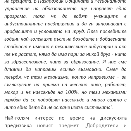
на срещата. В Пазарджик Общината и Регионалното
управление на образованието ще направят една
програма, така че да водят учениците в
индустриалните предприятия и да ги запознават с
професиите и условията на труд. През последните
години най-големият ръст на доходите и добавената
стойност е именно в техническите индустрии и ако
те не растат, няма да има пари за никой друг - нито
за здравеопазване, нито за образование. И ние сме
длъжни да направим всичко възможно. Смея да
твърдя, че тези механизми, които направихме – за
съгласуване на приема на местно ниво, работят,
макар и не навсякъде на 100%, но тези механизми
трябва да се подобрят навсякъде и много важно е
нито едно дете да не остане извън системата“
.
Най-голям интерес по време на дискусията
предизвика
новият предмет „Добродетели и