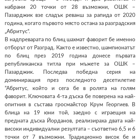
набрани 20 точки от 28 възможни, ОШК –
Пазарджик взе сладък реванш за рапида от 2020
година, когато първото място остана за разградския
„Абритус“.
В надпреварата по блиц шахмат фаворит бе именно
отборът от Разград. Както е известно, шампионатът
по блиц през 2019 година донесе първата
републиканска титла при мъжете за ОШК –
Пазарджик. Последва победна серия на
доминиращия през последното десетилетие
”Абритус, който и сега бе в ролята на голям
фаворит. Ключовата 4-та дъска бе поверена на най-
опитния в състава гросмайстор Крум Георгиев. В
блица на 19 юни той, заедно с играещия на
предната дъска Йорданов, реализираха двата най-
високи индивидуални резултата – съответно 6,5 и 6
точки от 7 възможни. Традиционно висок бе и