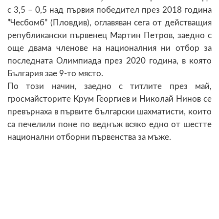
с 3,5 – 0,5 над първия победител през 2018 година
”Чесбомб” (Пловдив), оглавяван сега от действащия
републикански първенец Мартин Петров, заедно с
още двама членове на националния ни отбор за
последната Олимпиада през 2020 година, в която
България зае 9-то място.
По този начин, заедно с титлите през май,
гросмайсторите Крум Георгиев и Николай Нинов се
превърнаха в първите български шахматисти, които
са печелили поне по веднъж всяко едно от шестте
национални отборни първенства за мъже.