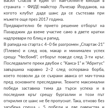
Васил Спасов и един от най-силните юноши в
страната – ФИДЕ-майстор Лъчезар Йорданов, на
когото клубът даде шанс да се състезава при
мъжете още през 2017 година.
Предварително бе прието решение отборът на
Пазарджик да вземе участие само в двете кратки
надпревари по блиц и рапид.
В рапида на старта с 4–0 бе разгромен „Спартак-21”
(Плевен) и след нов, макар и минимален успех
срещу ”Чесбомб”, отборът поведе след 3-ти кръг.
Последвалите преки двубои с ”Каиса-1” и ”Абритус”
завършиха наравно 2–2 след оспорвана борба,
което позволи да се съхрани аванса от мач-точка
пред основните преследвачи. Техните максимални
победи заставиха тима да търси успеха и в
последния кръг срещу бургазлии и този път
открилия се шанс не бе пропуснат. Така, отново без
загубена среща – 5 победи и две равенства и