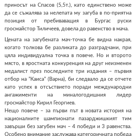
приносът на Спасов (5,5т.), като единствено може
да се съжалява за нелепата му загуба в по-приятна
позиция от пребиваващия в Бургас руски
гросмайстор Тиличеев, довела до равенство в мача.
Цената на загубената мач-точка бе видна накрая,
когато толкова бе разликата до разградчани, при
цяла индивидуална точка в повече. Но и второто
място, в яростната конкуренция на друг неизменен
медалист през последните три издания – първия
отбор на ”Каиса” (Варна), би следвало да се отчете
като успех в отсъствието поради международни
ангажименти на миналогодишния лидер
гросмайстор Кирил Георгиев.
Нещо повече – за първи път в новата история на
националните шампионати пазарджишкият тим
завърши без загубен мач – 4 победи и 3 равенства.
Особено внимание заслужава категоричната победа