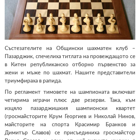
Състезателите на Общински шахматен клуб –
Пазарджик, спечелиха титлата на провеждащото се
в Китен републиканско отборно първенство за
жени и мъже по шахмат. Нашите представители
триумфираха в рапида.
По регламент тимовете на шампионата включват
четирима играчи плюс две резерви. Така, към
изцяло пазарджишкия шампионски квартет
(гросмайсторите Крум Георгиев и Николай Нинов,
майсторите на спорта Красимир Бранков и
Димитър Славов) се присъединиха гросмайстор