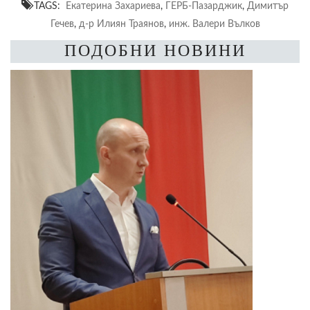
TAGS:
Екатерина Захариева
,
ГЕРБ-Пазарджик
,
Димитър
Гечев
,
д-р Илиян Траянов
,
инж. Валери Вълков
ПОДОБНИ НОВИНИ