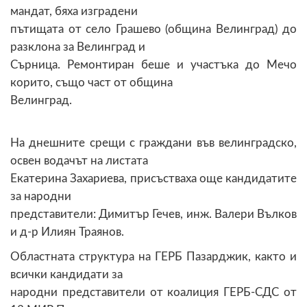
мандат, бяха изградени
пътищата от село Грашево (община Велинград) до
разклона за Велинград и
Сърница. Ремонтиран беше и участъка до Мечо
корито, също част от община
Велинград.
На днешните срещи с граждани във велинградско,
освен водачът на листата
Екатерина Захариева, присъстваха още кандидатите
за народни
представители: Димитър Гечев, инж. Валери Вълков
и д-р Илиян Траянов.
Областната структура на ГЕРБ Пазарджик, както и
всички кандидати за
народни представители от коалиция ГЕРБ-СДС от