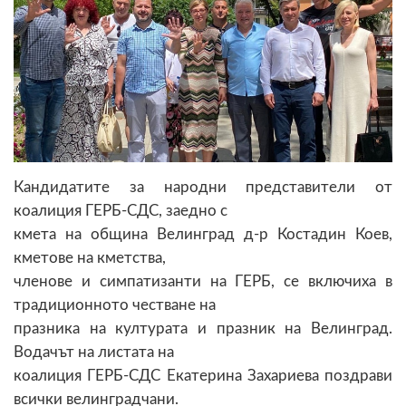
Кандидатите за народни представители от
коалиция ГЕРБ-СДС, заедно с
кмета на община Велинград д-р Костадин Коев,
кметове на кметства,
членове и симпатизанти на ГЕРБ, се включиха в
традиционното честване на
празника на културата и празник на Велинград.
Водачът на листата на
коалиция ГЕРБ-СДС Екатерина Захариева поздрави
всички велинградчани.