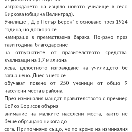
изграждането на изцяло новото училище в село
Биркова (община Велинград).
Училище „ Д-р Петър Берон“ е основано през 1924
година, но доскоро се
намираше в преместваема барака. По-рано през
тази година, благодарение
на отпуснатите от правителството средства,
възлизащи на 1,7 милиона
лева, цялостното изграждане на училището бе
завършено. Днес в него се
обучават повече от 250 ученици от общо 9
населени места в района.
През изминалия мандат правителството с премиер
Бойко Борисов обърна
внимание на малките населени места, както не
беше обръщано никога до
сега. Припомняме също, че по време на изминалия