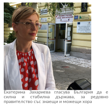
Екатерина Захариева гласува България да е
силна и стабилна държава, за редовно
правителство със знаещи и можещи хора