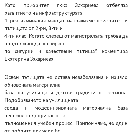
Като приоритет г-жа Захариева отбеляза
развитието на инфраструктурата.
“През изминалия мандат направихме приоритет и
пътищата от 2-ри, 3-ти и
4-ти клас. Когато слезеш от магистралата, трябва да
продължиш да шофираш
по сигурни и качествени пътища.”, коментира
Екатерина Захариева.
Освен пътищата не остава незабелязана и изцяло
обновената материална
база на училища и детски градини от региона.
Подобряването на училищната
среда и модернизираната материална база
несъмнено допринасят за
пълноценния учебен процес. Припомняме, че един
от добрите примери бе