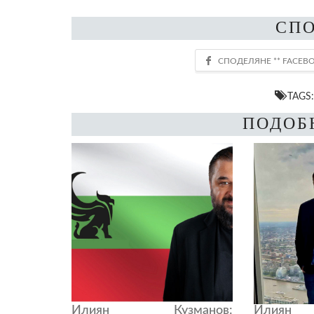
СП
TAGS
ПОДОБ
Илиян Кузманов:
Илиян 