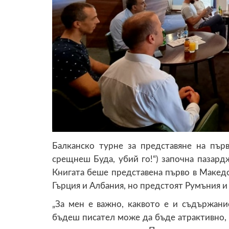
Балканско турне за представяне на първа
срещнеш Буда, убий го!“) започна пазар
Книгата беше представена първо в Макед
Гърция и Албания, но предстоят Румъния и
„За мен е важно, каквото е и съдържани
бъдеш писател може да бъде атрактивно, 