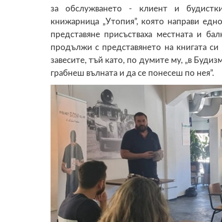
за обслужването - клиент и будистки
книжарница „Утопия”, която направи едн
представяне присъстваха местната и ба
продължи с представянето на книгата си 
завесите, тъй като, по думите му, „в Буди
грабнеш вълната и да се понесеш по нея”.