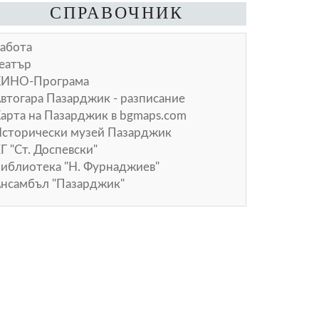
СПРАВОЧНИК
абота
еатър
КИНО-Програма
втогара Пазарджик - разписание
арта на Пазарджик в
bgmaps.com
сторически музей Пазарджик
Г "Ст. Доспевски"
иблиотека "Н. Фурнаджиев"
нсамбъл "Пазарджик"