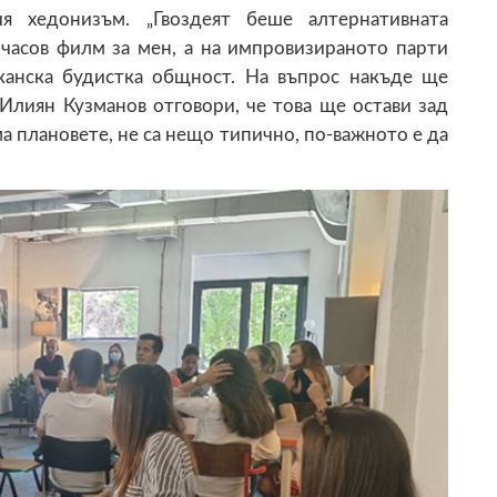
я хедонизъм. „Гвоздеят беше алтернативната
очасов филм за мен, а на импровизираното парти
лканска будистка общност. На въпрос накъде ще
Илиян Кузманов отговори, че това ще остави зад
зма плановете, не са нещо типично, по-важното е да