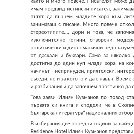
както и много повече. Писателят може да
имам предвид истински писател, занимаващ
пътят да върнем младите хора към лите
занимаваш с писане. Много повече откол
стереотипите…, дори и това, че започн
изключително готини, отворени, модер
политически и дипломатични недоразумени
от даскали и буквари. Само за няколко 
достигна до един куп млади хора, на ко
начинът - непринуден, приятелски, интер
съседи, но и за когото и да е навън. Врем
и разбирания и да започнем простичко да с
Това заяви Илиян Кузманов по повод ста
първата си книга и сподели, че в Скопи
българска литература“ националния отбор
В избирания две поредни години за най-доб
Residence Hotel Илиян Кузманов представи