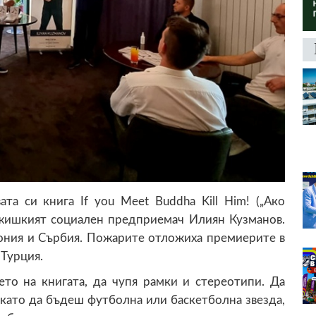
та си книга If you Meet Buddha Kill Him! („Ако
джишкият социален предприемач Илиян Кузманов.
ония и Сърбия. Пожарите отложиха премиерите в
 Турция.
ето на книгата, да чупя рамки и стереотипи. Да
като да бъдеш футболна или баскетболна звезда,