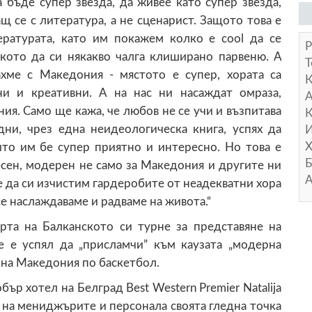
 бъде супер звезда, да живее като супер звезда,
 се с литература, а не сценарист. Защото това е
ратурата, като им покажем колко е cool да се
Р
кото да си някакво чалга клиширано парвеню. А
Т
ахме с Македония - мястото е супер, хората са
ни и креативни. А на нас ни насаждат омраза,
А
я. Само ще кажа, че любов не се учи и възпитава
К
дни, чрез една неидеологическа книга, успях да
И
Х
ито им бе супер приятно и интересно. Но това е
Б
есен, модерен не само за Македония и другите ни
А
е е да си изчистим гардеробите от неадекватни хора
е наслаждаваме и радваме на живота.“
рта на Балканското си турне за представяне на
е е успял да „присламчи” към каузата „модерна
 на Македония по баскетбол.
ър хотел на Белград Best Western Premier Natalija
 на мениджърите и персонала своята гледна точка