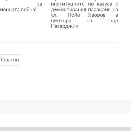
дон за
институциите по казуса с
ионната война!
демонтирания параклис на
ул. „Пейо Яворов“ в
центъра на град
Пазарджик
Обратно