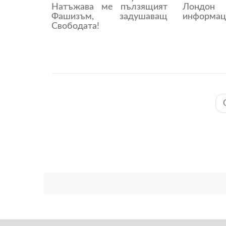
Натъжава ме пълзящият
Лон
Фашизъм, задушаващ
информац
Свободата!