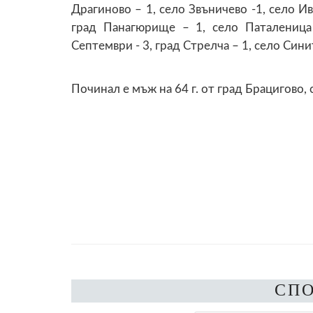
Драгиново – 1, село Звъничево -1, село Ив
град Панагюрище – 1, село Паталеница
Септември - 3, град Стрелча – 1, село Сини
Починал е мъж на 64 г. от град Брацигово
СП