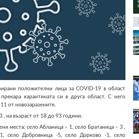
рирани положителни лица за COVID-19 в област
рекара карантината си в друга област. С него
 11 от новозаразените.
 , на възраст от 18 до 93 години.
и места: село Абланица – 1, село Братаница – 3 ,
1, село Добровница -5, село Дорково -1, село