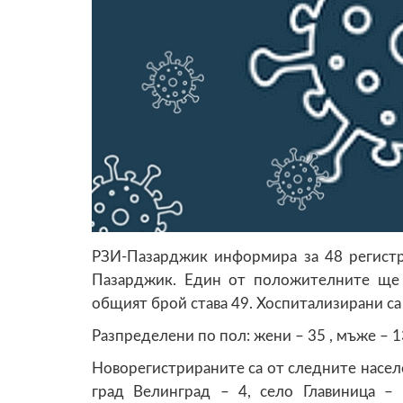
РЗИ-Пазарджик информира за 48 регист
Пазарджик. Един от положителните ще п
общият брой става 49. Хоспитализирани са
Разпределени по пол: жени – 35 , мъже – 13
Новорегистрираните са от следните населен
град Велинград – 4, село Главиница – 