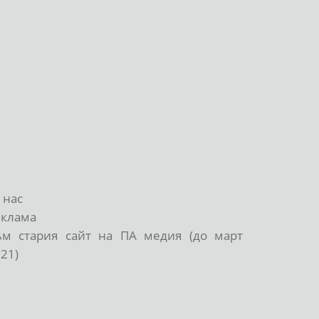
 нас
еклама
ъм стария сайт на ПА медия (до март
21)