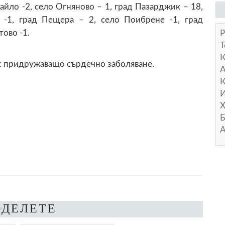
айло -2, село Огняново – 1, град Пазарджик – 18,
 -1, град Пещера – 2, село Поибрене -1, град
тово -1.
Р
Т
, с придружаващо сърдечно заболяване.
А
К
И
Х
Б
А
ОДЕЛЕТЕ