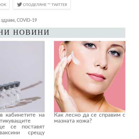
:
здраве
,
COVID-19
НИ НОВИНИ
в кабинетите на
Как лесно да се справим с
тикуващите
мазната кожа?
ще се поставят
ваксини срещу