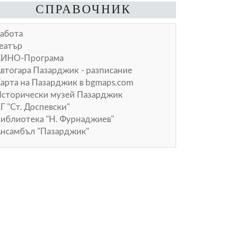
СПРАВОЧНИК
абота
еатър
КИНО-Програма
втогара Пазарджик - разписание
арта на Пазарджик в
bgmaps.com
сторически музей Пазарджик
Г "Ст. Доспевски"
иблиотека "Н. Фурнаджиев"
нсамбъл "Пазарджик"