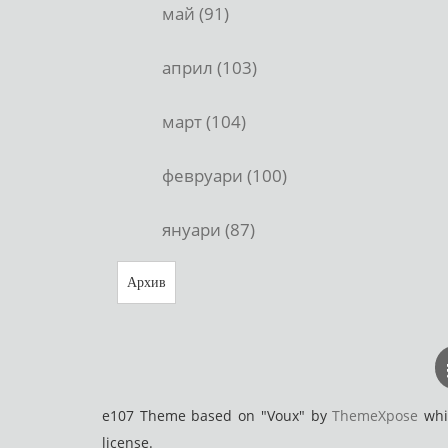
май (91)
април (103)
март (104)
февруари (100)
януари (87)
Архив
e107 Theme based on "Voux" by
ThemeXpose
whic
license.