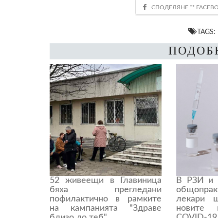
TAGS
ПОДОБ
52 живеещи в Главиница
В РЗИ и 
бяха прегледани
общопрак
пофилактично в рамките
лекари 
на кампанията "Здраве
новите 
близо до теб"
COVID-19