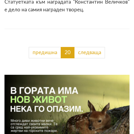
Статуетката към наградата "Константин Величков"
е дело на самия награден творец.
предишна
20
следваща