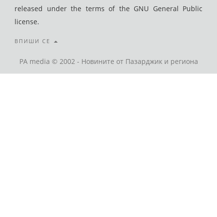
released under the terms of the GNU General Public
license.
ВПИШИ СЕ
PA media © 2002 - Новините от Пазарджик и региона