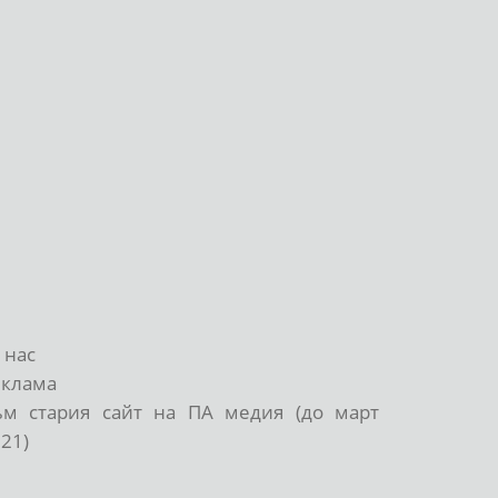
 нас
еклама
ъм стария сайт на ПА медия (до март
21)