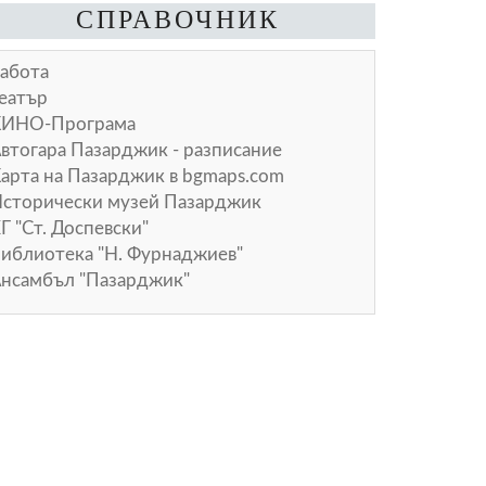
СПРАВОЧНИК
абота
еатър
КИНО-Програма
втогара Пазарджик - разписание
арта на Пазарджик в
bgmaps.com
сторически музей Пазарджик
Г "Ст. Доспевски"
иблиотека "Н. Фурнаджиев"
нсамбъл "Пазарджик"