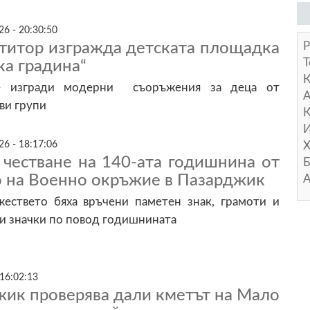
26 - 20:30:50
ститор изгражда детската площадка
Р
Т
ка градина“
е изгради модерни съоръжения за деца от
А
ви групи
К
И
26 - 18:17:06
Х
 честване на 140-ата годишнина от
Б
о на Военно окръжие в Пазарджик
А
ествето бяха връчени паметен знак, грамоти и
и значки по повод годишнината
 16:02:13
ик проверява дали кметът на Мало