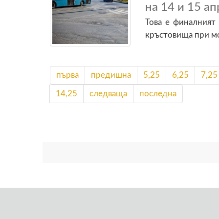
на 14 и 15 ап
Това е финалният
кръстовища при мо
първа
предишна
5,25
6,25
7,25
14,25
следваща
последна