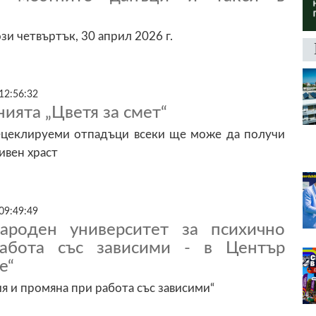
зи четвъртък, 30 април 2026 г.
12:56:32
нията „Цветя за смет“
цеклируеми отпадъци всеки ще може да получи
ивен храст
09:49:49
ароден университет за психично
работа със зависими - в Център
е“
я и промяна при работа със зависими“