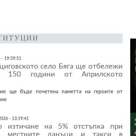
ТИТУЦИИ
 - 19:59:51
ациговското село Бяга ще отбележи
но 150 години от Априлското
ие ще бъде почетена паметта на героите от
ние
026 - 13:19:41
о изтичане на 5% отстъпка при
а местните данъци и такси в