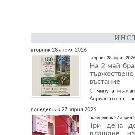
ИНС
вторник 28 април 2026
вторник 28 април 2026
На 2 май бр
тържестве
въстание
С минута мълчан
Априлското въста
понеделник 27 април 2026
понеделник 27 април 2
Три дена д
плащане н