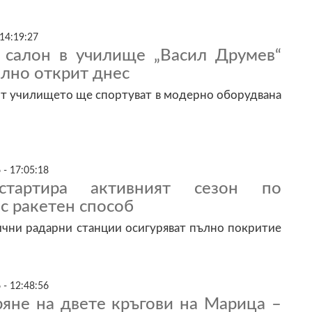
 14:19:27
 салон в училище „Васил Друмев“
лно открит днес
от училището ще спортуват в модерно оборудвана
 - 17:05:18
тартира активният сезон по
с ракетен способ
чни радарни станции осигуряват пълно покритие
 - 12:48:56
ряне на двете кръгови на Марица –