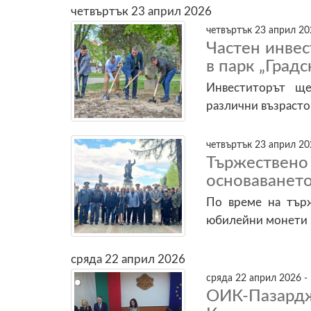
четвъртък 23 април 2026
четвъртък 23 април 20
Частен инве
в парк „Градс
Инвеститорът щ
различни възрасто
четвъртък 23 април 20
Тържествено
основаванет
По време на търж
юбилейни монети 
сряда 22 април 2026
сряда 22 април 2026 -
ОИК-Пазардж