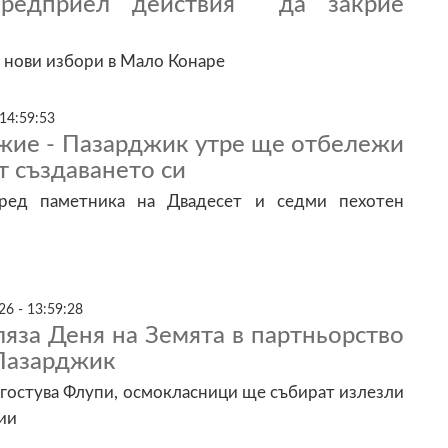
редприел действия да закрие
 нови избори в Мало Конаре
 14:59:53
жие - Пазарджик утре ще отбележи
т създаването си
ред паметника на Двадесет и седми пехотен
26 - 13:59:28
яза Деня на Земята в партньорство
 Пазарджик
гостува Флупи, осмокласници ще събират излезли
ии