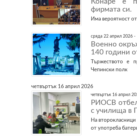
Конаре е п
фирмата си.
Има вероятност от
сряда 22 април 2026 -
Военно окръ
140 години о
Тържеството е п
Чепински полк
четвъртък 16 април 2026
четвъртък 16 април 20
РИОСВ отбел
с училища в
На второкласници 
от употреба батер