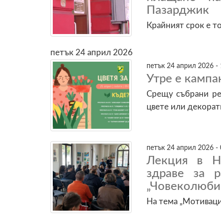
Пазарджик
Крайният срок е то
петък 24 април 2026
петък 24 април 2026 - 
Утре е кампа
Срещу събрани ре
цвете или декорат
петък 24 април 2026 - 
Лекция в Н
здраве за 
„Човеколюби
На тема „Мотиваци