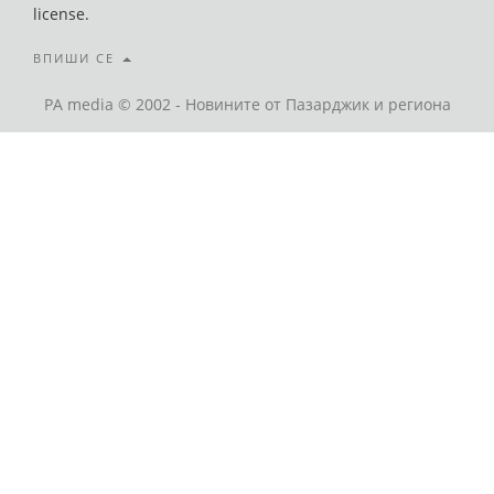
license.
ВПИШИ СЕ
PA media © 2002 - Новините от Пазарджик и региона