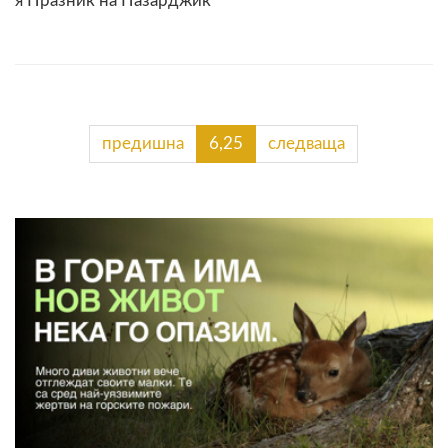
я Празник на Пазарджик
предишна
6,25
следваща