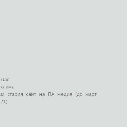
 нас
еклама
ъм стария сайт на ПА медия (до март
21)