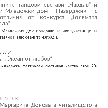
лните танцови състави „Чавдар“ и
ъм Младежки дом – Пазарджик – с
отличия от конкурса „Голямата
ада“
 Младежкия дом поздрави всички участници за
авяне и завоюваните награди.
9:39:54
а „Океан от любов“
младежки театрален фестивал чества своя 20-
6 - 15:43:20
Маргарита Донева в читалището в