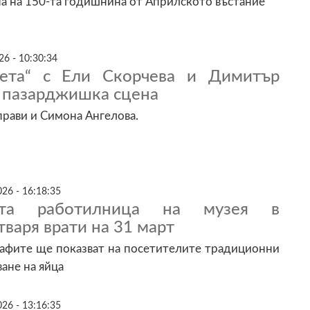
а на 150-та годишнина от Априлското въстание
26 - 10:30:34
вета“ с Ели Скорчева и Димитър
а пазарджишка сцена
прави и Симона Ангелова.
26 - 16:18:35
ката работилница на музея в
варя врати на 31 март
рафите ще показват на посетителите традиционни
ане на яйца
26 - 13:16:35