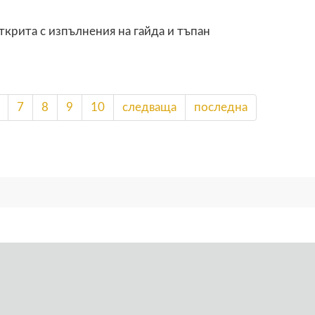
крита с изпълнения на гайда и тъпан
7
8
9
10
следваща
последна