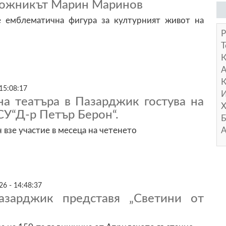
дожникът Марин Маринов
 емблематична фигура за културният живот на
Р
Т
А
К
15:08:17
И
на театъра в Пазарджик гостува на
Х
СУ“Д-р Петър Берон“.
Б
А
взе участие в месеца на четенето
26 - 14:48:37
азарджик представя „Светини от