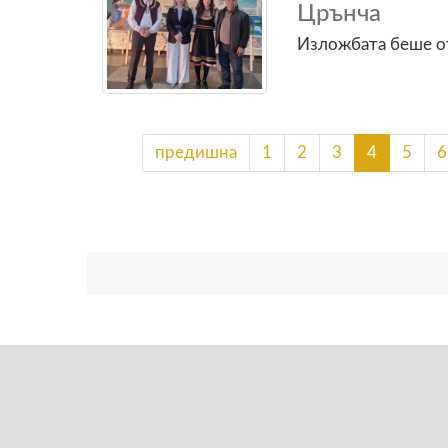
Црънча
Изложбата беше от
предишна
1
2
3
4
5
6