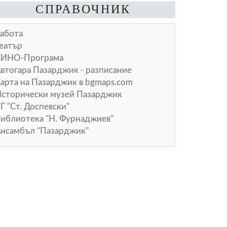
СПРАВОЧНИК
абота
еатър
КИНО-Програма
втогара Пазарджик - разписание
арта на Пазарджик в
bgmaps.com
сторически музей Пазарджик
Г "Ст. Доспевски"
иблиотека "Н. Фурнаджиев"
нсамбъл "Пазарджик"