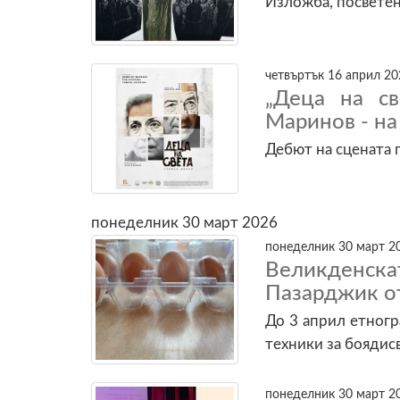
Изложба, посветен
четвъртък 16 април 20
„Деца на с
Маринов - н
Дебют на сцената 
понеделник 30 март 2026
понеделник 30 март 20
Великденс
Пазарджик от
До 3 април етног
техники за боядисв
понеделник 30 март 20