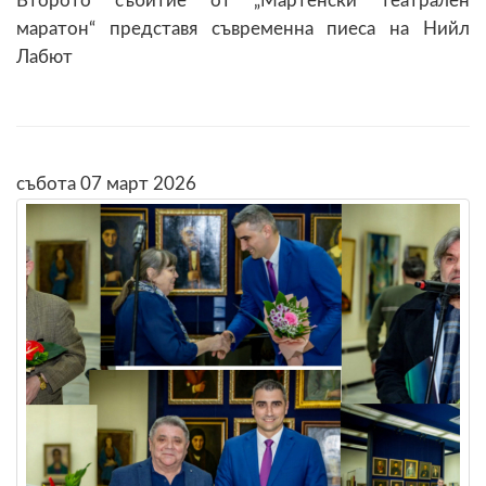
Второто събитие от „Мартенски театрален
маратон“ представя съвременна пиеса на Нийл
Лабют
събота 07 март 2026