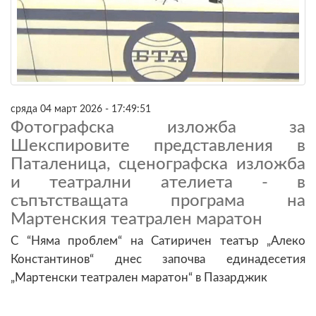
сряда 04 март 2026 - 17:49:51
Фотографска изложба за
Шекспировите представления в
Паталеница, сценографска изложба
и театрални ателиета - в
съпътстващата програма на
Мартенския театрален маратон
С “Няма проблем“ на Сатиричен театър „Алеко
Константинов“ днес започва единадесетия
„Мартенски театрален маратон“ в Пазарджик