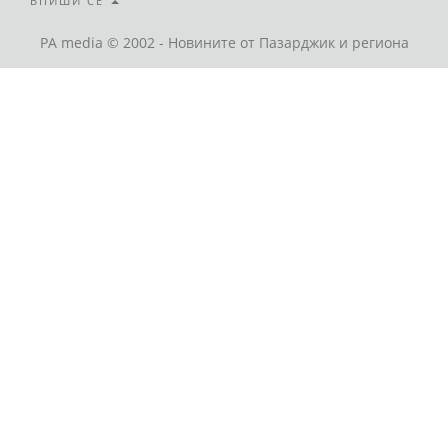
ВПИШИ СЕ
PA media © 2002 - Новините от Пазарджик и региона