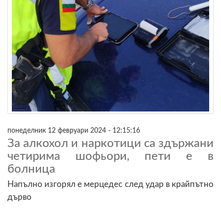
понеделник 12 февруари 2024 - 12:15:16
За алкохол и наркотици са здържани
четирима шофьори, пети е в
болница
Напълно изгорял е мерцедес след удар в крайпътно
дърво