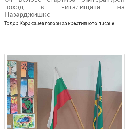
поход в читалищата на
Пазарджишко
Тодор Каракашев говори за креативното писане