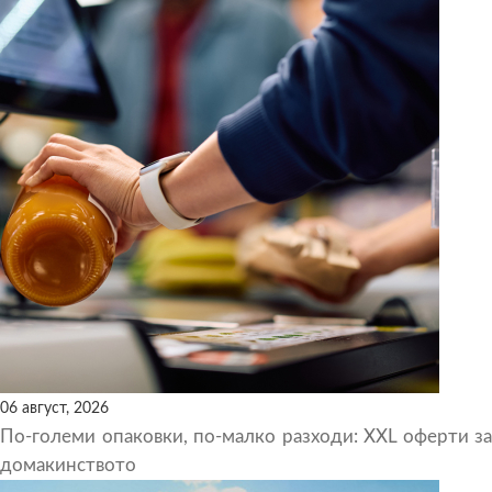
06 август, 2026
По-големи опаковки, по-малко разходи: XXL оферти за
домакинството