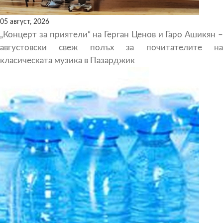
05 август, 2026
„Концерт за приятели“ на Герган Ценов и Гаро Ашикян –
августовски свеж полъх за почитателите на
класическата музика в Пазарджик