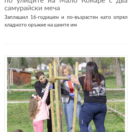
по улиците на Мало Конаре с два
самурайски меча
Заплашил 16-годишен и по-възрастен като опрял
хладното оръжие на шиите им