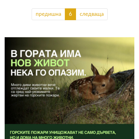
предишна
6
следваща