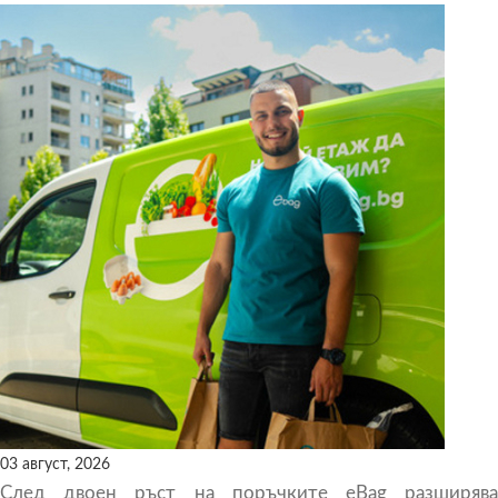
03 август, 2026
След двоен ръст на поръчките eBag разширява