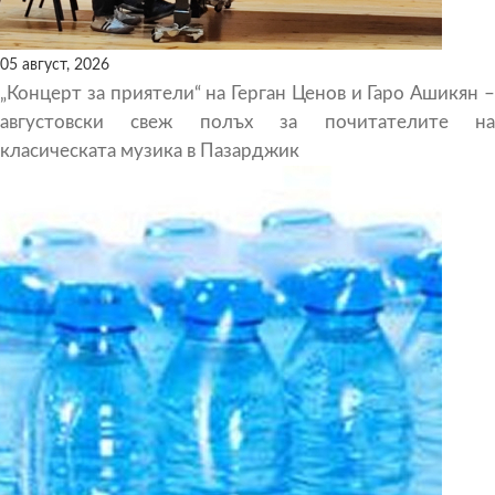
05 август, 2026
„Концерт за приятели“ на Герган Ценов и Гаро Ашикян –
августовски свеж полъх за почитателите на
класическата музика в Пазарджик