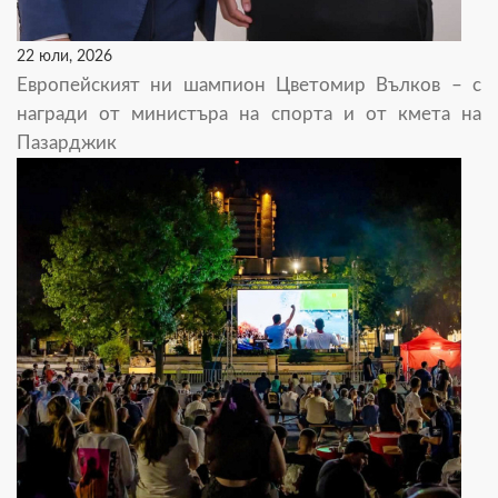
22 юли, 2026
Европейският ни шампион Цветомир Вълков – с
награди от министъра на спорта и от кмета на
Пазарджик