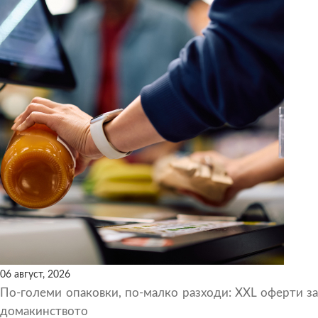
06 август, 2026
По-големи опаковки, по-малко разходи: XXL оферти за
домакинството