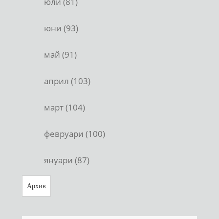
юли (81)
юни (93)
май (91)
април (103)
март (104)
февруари (100)
януари (87)
Архив