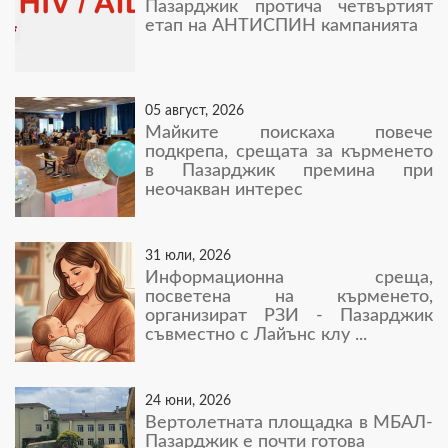
Пазарджик протича четвъртият
етап на АНТИСПИН кампанията
05 август, 2026
Майките поискаха повече
подкрепа, срещата за кърменето
в Пазарджик премина при
неочакван интерес
31 юли, 2026
Информационна среща,
посветена на кърменето,
организират РЗИ - Пазарджик
съвместно с Лайънс клу ...
24 юни, 2026
Вертолетната площадка в МБАЛ-
Пазарджик е почти готова