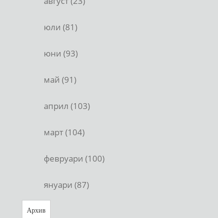
август (23)
юли (81)
юни (93)
май (91)
април (103)
март (104)
февруари (100)
януари (87)
Архив