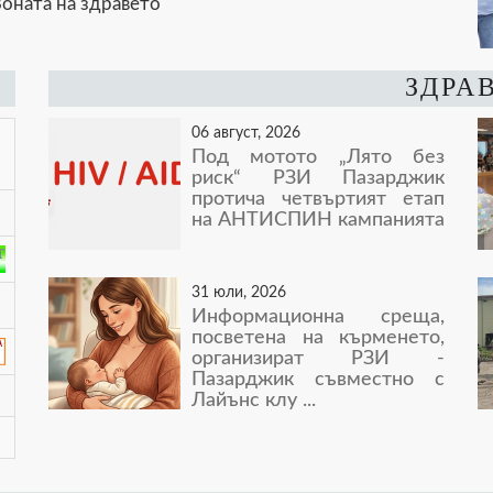
оната на здравето
ЗДРА
06 август, 2026
Под мотото „Лято без
риск“ РЗИ Пазарджик
протича четвъртият етап
на АНТИСПИН кампанията
31 юли, 2026
Информационна среща,
посветена на кърменето,
организират РЗИ -
Пазарджик съвместно с
Лайънс клу ...