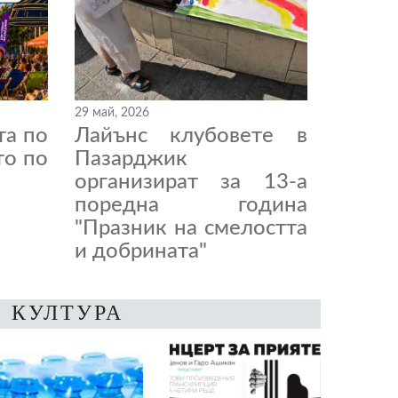
29 май, 2026
та по
Лайънс клубовете в
то по
Пазарджик
организират за 13-а
поредна година
"Празник на смелостта
и добрината"
КУЛТУРА