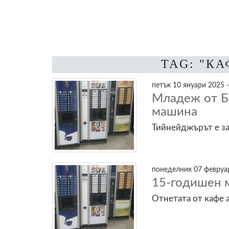
TAG: "К
петък 10 януари 2025 -
Младеж от Б
машина
Тийнейджърът е за
понеделник 07 февруар
15-годишен м
Отнетата от кафе 