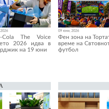
 2026
09 юни, 2026
a-Cola The Voice
Фен зона на Торта
нето 2026 идва в
време на Свтовно
рджик на 19 юни
футбол
А