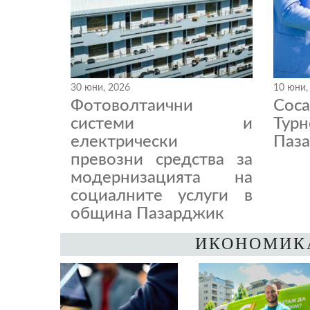
30 юни, 2026
10 юни,
Фотоволтаични
Coc
системи и
Тур
електрически
Паза
превозни средства за
модернизацията на
социалните услуги в
община Пазарджик
ИКОНОМИК