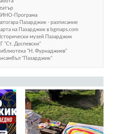
абота
еатър
КИНО-Програма
втогара Пазарджик - разписание
арта на Пазарджик в
bgmaps.com
сторически музей Пазарджик
Г "Ст. Доспевски"
иблиотека "Н. Фурнаджиев"
нсамбъл "Пазарджик"