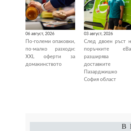
06 август, 2026
03 август, 2026
По-големи опаковки,
След двоен ръст н
по-малко разходи:
поръчките eBa
XXL оферти за
разширява
домакинството
доставките 
Пазарджишко 
София област
В