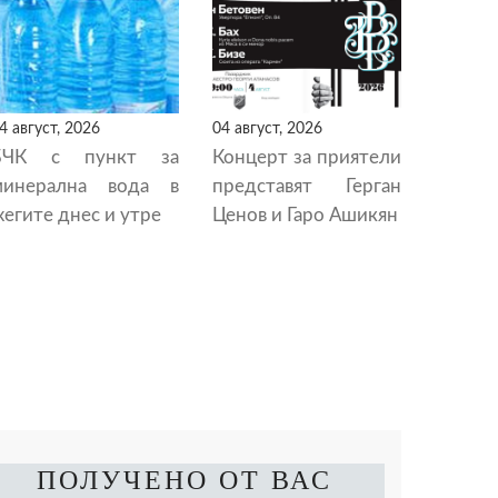
4 август, 2026
04 август, 2026
БЧК с пункт за
Концерт за приятели
минерална вода в
представят Герган
егите днес и утре
Ценов и Гаро Ашикян
ПОЛУЧЕНО ОТ ВАС