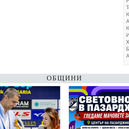
Р
Т
А
К
И
Х
Б
А
ОБЩИНИ