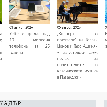
03 август, 2026
05 август, 2026
0
а
Yettel е продал над
„Концерт за
g
10 милиона
приятели“ на Герган
телефона за 25
Ценов и Гаро Ашикян
ж
в
години
– августовски свеж
и
полъх за
почитателите на
класическата музика
в Пазарджик
 КАДЪР