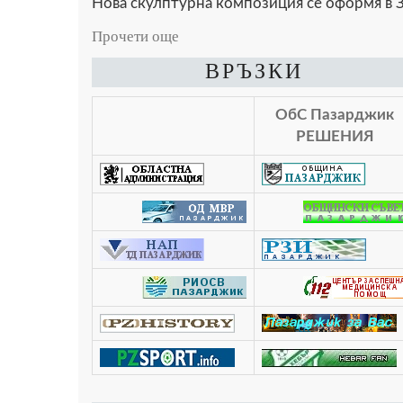
Нова скулптурна композиция се оформя в З
Прочети още
ВРЪЗКИ
ОбС Пазарджик
РЕШЕНИЯ