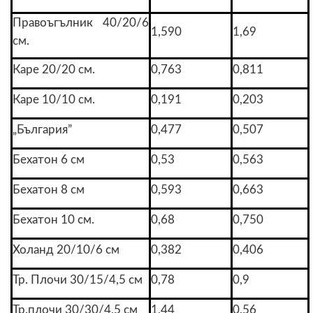
Правоъгълник 40/20/6
1,590
1,69
см.
Каре 20/20 см.
0,763
0,811
Каре 10/10 см.
0,191
0,203
„България”
0,477
0,507
Бехатон 6 см
0,53
0,563
Бехатон 8 см
0,593
0,663
Бехатон 10 см.
0,68
0,750
Холанд 20/10/6 см
0,382
0,406
Тр. Плочи 30/15/4,5 см
0,78
0,9
Тр.плочи 30/30/4,5 см
1,44
0,56