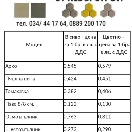
В сиво - цена
Цветно –
Модел
за 1 бр. в лв. с
цена за 1 бр.
ДДС
в лв. с ДДС
Арко
0,545
0,579
Пчелна пита
0,424
0,451
Томахавка
0,382
0,406
Паве 8/8 см.
0,122
0,130
Осмоъгълник
0,763
0,811
Шестоъгълник
0,273
0,290