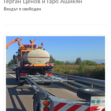
Герган Ценов и Гаро Ашикян
Входът е свободен