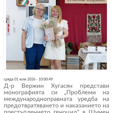
сряда 01 юли 2026 - 10:00:49
Д-р Вержин Хугасян представи
монографията си „Проблеми на
международноправната уредба на
предотвратяването и наказанието на
престъплението геноцид“ в Шумен