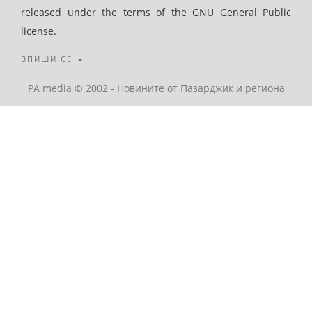
released under the terms of the GNU General Public
license.
ВПИШИ СЕ
PA media © 2002 - Новините от Пазарджик и региона