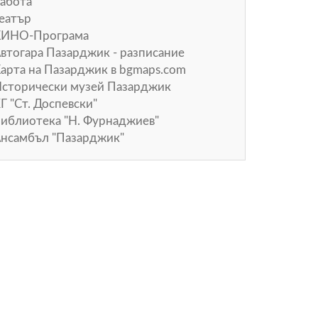
абота
еатър
КИНО-Програма
втогара Пазарджик - разписание
арта на Пазарджик в
bgmaps.com
сторически музей Пазарджик
Г "Ст. Доспевски"
иблиотека "Н. Фурнаджиев"
нсамбъл "Пазарджик"