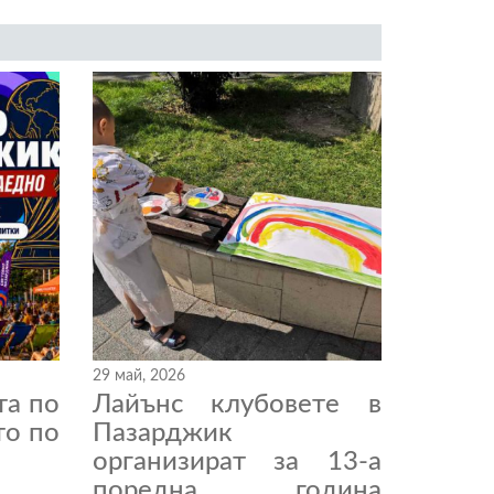
29 май, 2026
та по
Лайънс клубовете в
то по
Пазарджик
организират за 13-а
поредна година