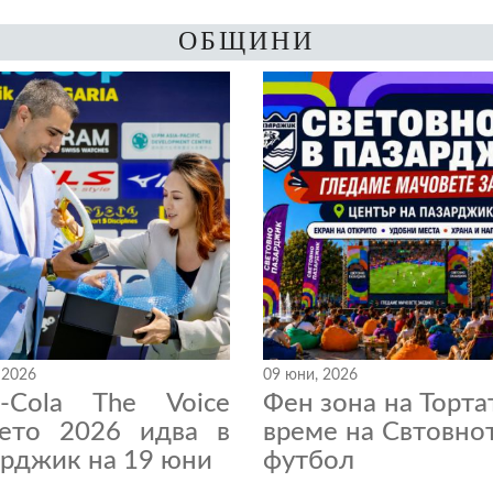
ОБЩИНИ
 2026
09 юни, 2026
a-Cola The Voice
Фен зона на Торта
нето 2026 идва в
време на Свтовно
рджик на 19 юни
футбол