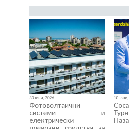
30 юни, 2026
10 юни,
Фотоволтаични
Coc
системи и
Тур
електрически
Паза
превозни средства за