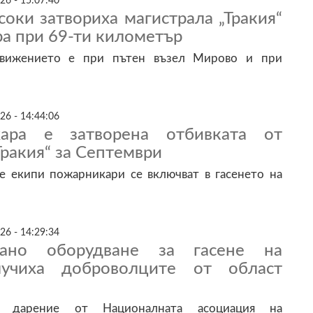
26 - 15:07:40
соки затвориха магистрала „Тракия“
а при 69-ти километър
движението е при пътен възел Мирово и при
26 - 14:44:06
ара е затворена отбивката от
Тракия“ за Септември
 екипи пожарникари се включват в гасенето на
26 - 14:29:34
рано оборудване за гасене на
учиха доброволците от област
е дарение от Националната асоциация на