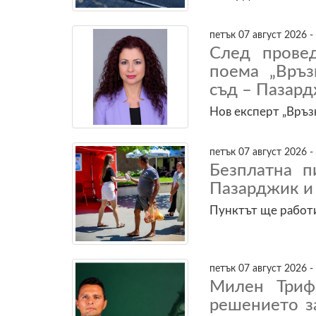
петък 07 август 2026 -
След прове
поема „Връз
съд – Пазар
Нов експерт „Връз
петък 07 август 2026 -
Безплатна 
Пазарджик и 
Пунктът ще работи
петък 07 август 2026 -
Милен Триф
решението з