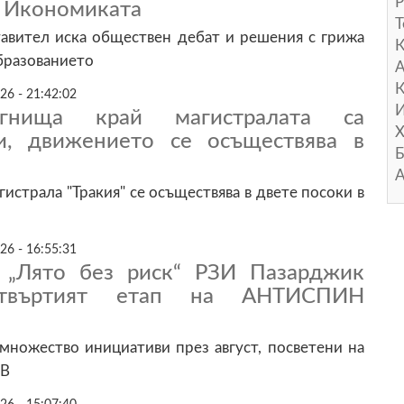
Р
в Икономиката
Т
авител иска обществен дебат и решения с грижа
образованието
А
К
26 - 21:42:02
И
гнища край магистралата са
Х
и, движението се осъществява в
Б
А
истрала "Тракия" се осъществява в двете посоки в
26 - 16:55:31
 „Лято без риск“ РЗИ Пазарджик
етвъртият етап на АНТИСПИН
множество инициативи през август, посветени на
ИВ