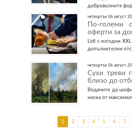
доброволните фо
четвъртък 06 август 20
По-големи о
оферти за д
Lidl с изгодни XX
допълнителни отст
четвъртък 06 август 20
Сухи треви г
близо до отб
Водачите да шофир
ниска от максимал
1
2
3
4
5
6
7