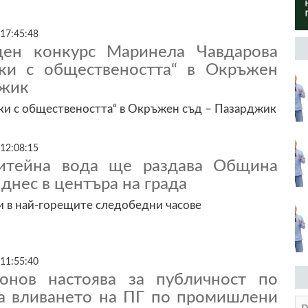
 17:45:48
ден конкурс Маринела Чавдарова
ки с обществеността“ в Окръжен
джик
ки с обществеността“ в Окръжен съд – Пазарджик
 12:08:15
питейна вода ще раздава Община
днес в центъра на града
 в най-горещите следобедни часове
 11:55:40
онов настоява за публичност по
а вливането на ПГ по промишлени