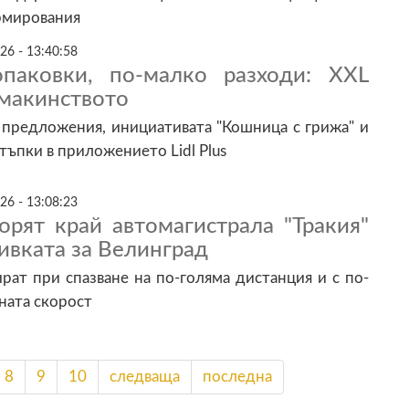
рмирования
26 - 13:40:58
паковки, по-малко разходи: XXL
омакинството
L предложения, инициативата "Кошница с грижа" и
ъпки в приложението Lidl Plus
26 - 13:08:23
орят край автомагистрала "Тракия"
ивката за Велинград
ат при спазване на по-голяма дистанция и с по-
ната скорост
8
9
10
следваща
последна