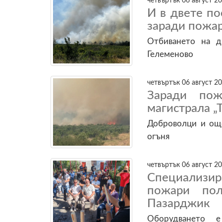
четвъртък 06 август 20
И в двете по
заради пожар
Отбиването на 
Гелеменово
четвъртък 06 август 20
Заради пож
магистрала „
Доброволци и още
огъня
четвъртък 06 август 20
Специализи
пожари пол
Пазарджик
Оборудването 