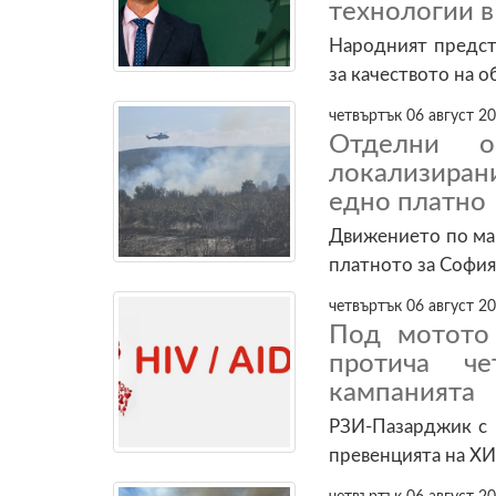
технологии 
Народният предст
за качеството на 
четвъртък 06 август 20
Отделни о
локализиран
едно платно
Движението по маг
платното за София
четвъртък 06 август 20
Под мотото
протича ч
кампанията
РЗИ-Пазарджик с 
превенцията на Х