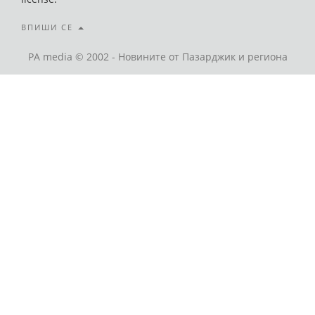
ВПИШИ СЕ
PA media © 2002 - Новините от Пазарджик и региона