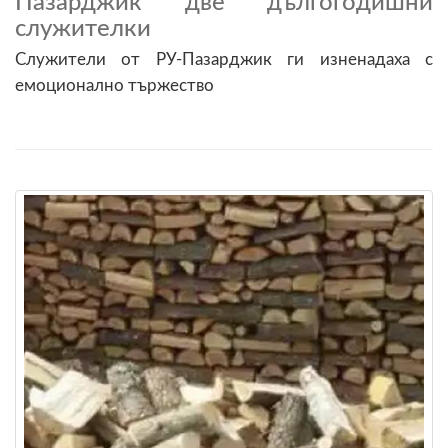
Пазарджик две дългогодишни
служителки
Служители от РУ-Пазарджик ги изненадаха с
емоционално тържество