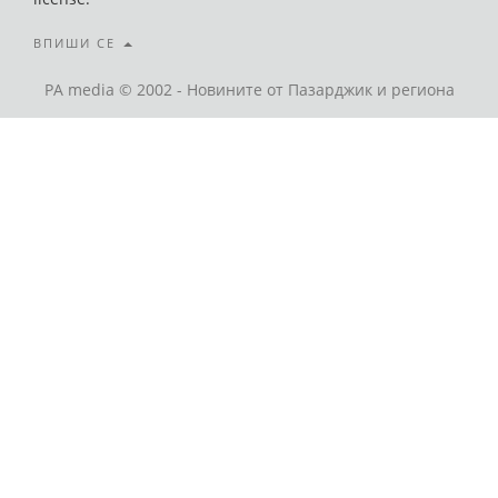
ВПИШИ СЕ
PA media © 2002 - Новините от Пазарджик и региона