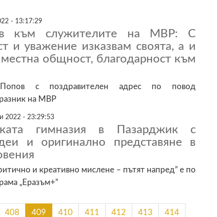
22 - 13:17:29
в към служителите на МВР: С
т и уважение изказвам своята, а и
 местна общност, благодарност към
Попов с поздравителен адрес по повод
разник на МВР
 2022 - 23:29:53
ската гимназия в Пазарджик с
деи и оригинално представяне в
овения
ритично и креативно мислене – пътят напред” е по
рама „Еразъм+”
408
409
410
411
412
413
414