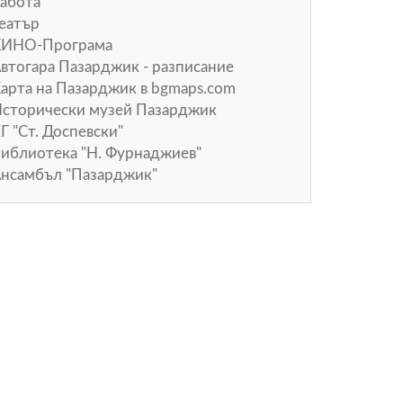
абота
еатър
КИНО-Програма
втогара Пазарджик - разписание
арта на Пазарджик в
bgmaps.com
сторически музей Пазарджик
Г "Ст. Доспевски"
иблиотека "Н. Фурнаджиев"
нсамбъл "Пазарджик"