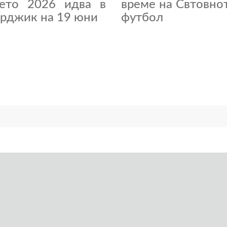
нето 2026 идва в
време на Свтовно
рджик на 19 юни
футбол