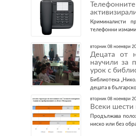
Телефонни
активизирал
Криминалисти пр
телефонни измам
вторник 08 ноември 20
Децата от 
научили за 
урок с библи
Библиотека „Никол
децата в българс
вторник 08 ноември 20
Всеки шести 
Продължава полож
ниско или без обр