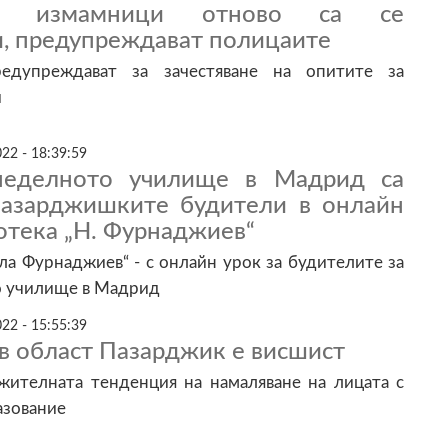
те измамници отново са се
и, предупреждават полицаите
едупреждават за зачестяване на опитите за
и
22 - 18:39:59
неделното училище в Мадрид са
пазарджишките будители в онлайн
отека „Н. Фурнаджиев“
а Фурнаджиев“ - с онлайн урок за будителите за
ко училище в Мадрид
22 - 15:55:39
в област Пазарджик е висшист
ителната тенденция на намаляване на лицата с
азование