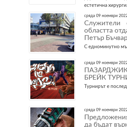
естетична хирурги
сряда 09 ноември 2022
Служители 
областта от
Петър Бъчва
С едноминутно мъл
сряда 09 ноември 2022
ПАЗАРДЖИ
БРЕЙК ТУРН
Турнирът е послед
сряда 09 ноември 2022
Предложения
да бъдат вър