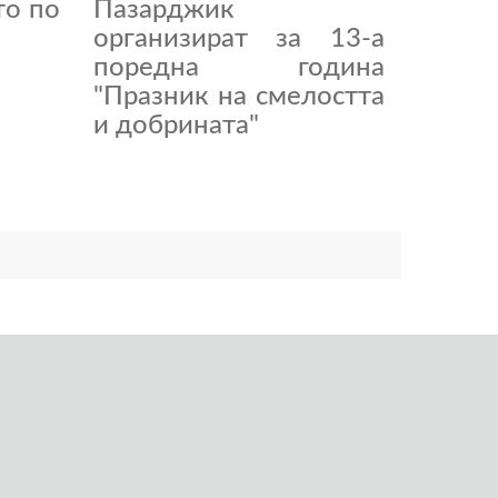
то по
Пазарджик
организират за 13-а
поредна година
"Празник на смелостта
и добрината"