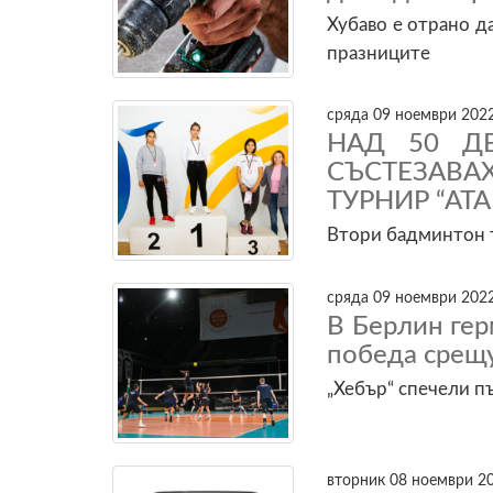
Хубаво е отрано д
празниците
сряда 09 ноември 2022
НАД 50 Д
СЪСТЕЗАВ
ТУРНИР “АТ
Втори бадминтон т
сряда 09 ноември 2022
В Берлин ге
победа срещу
„Хебър“ спечели п
вторник 08 ноември 20