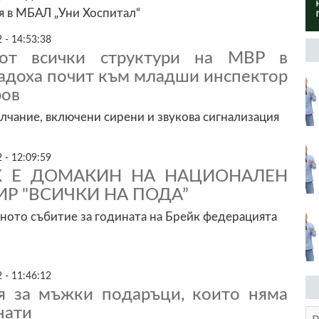
я в МБАЛ „Уни Хоспитал“
 - 14:53:38
от всички структури на МВР в
дадоха почит към младши инспектор
ров
чание, включени сирени и звукова сигнализация
 - 12:09:59
К E ДОМАКИН НА НАЦИОНАЛЕН
ИР "ВСИЧКИ НА ПОДА”
ното събитие за годината на Брейк федерацията
 - 11:46:12
 за мъжки подаръци, които няма
нати