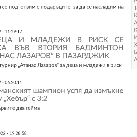
Р
а се подготвим с подаръците, за да се насладим на
Т
А
К
 - 11:29:17
И
ЕЦА И МЛАДЕЖИ В РИСК СЕ
Х
АХА ВЪВ ВТОРИЯ БАДМИНТОН
Б
АНАС ЛАЗАРОВ” В ПАЗАРДЖИК
А
урнир „Атанас Лазаров” за деца и младежи в риск
 - 06:20:11
рманският шампион успя да измъкне
 „Хебър“ с 3:2
ървите два гейма
22 - 19:28:58