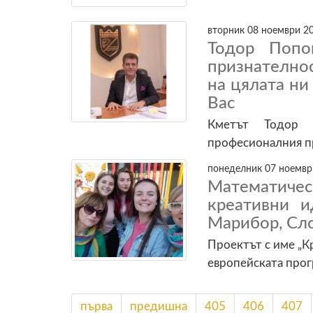
вторник 08 ноември 20
Тодор Попо
признателнос
на цялата ни
Вас
Кметът Тодор 
професионалния п
понеделник 07 ноември
Математиче
креативни и
Марибор, Сл
Проектът с име „К
европейската прог
първа
предишна
405
406
407