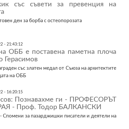
жик със съвети за превенция на
та
товен ден за борба с остеопорозата
2 - 21:43:12
 на ОББ е поставена паметна плоча
то Герасимов
награден със златен медал от Съюза на архитектите
дата на ОББ
2 - 16:20:15
пасов: Познавахме ги - ПРОФЕСОРЪТ
АЯ - Проф. Тодор БАЛКАНСКИ
Спомени за пазарджишки писатели и деятели на