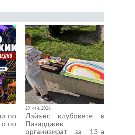
29 май, 2026
та по
Лайънс клубовете в
то по
Пазарджик
организират за 13-а