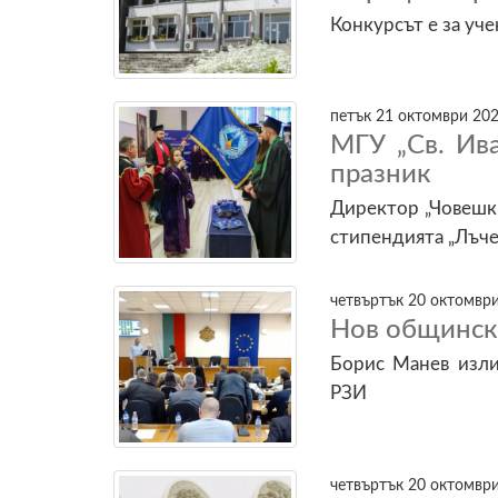
Конкурсът е за уче
петък 21 октомври 202
МГУ „Св. Ив
празник
Директор „Човешки
стипендията „Лъче
четвъртък 20 октомври
Нов общинск
Борис Манев изли
РЗИ
четвъртък 20 октомври