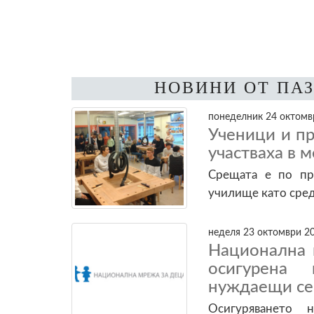
НОВИНИ ОТ ПА
понеделник 24 октомвр
Ученици и п
участваха в
Срещата е по про
училище като сред
неделя 23 октомври 20
Национална 
осигурена
нуждаещи се
Осигуряването 