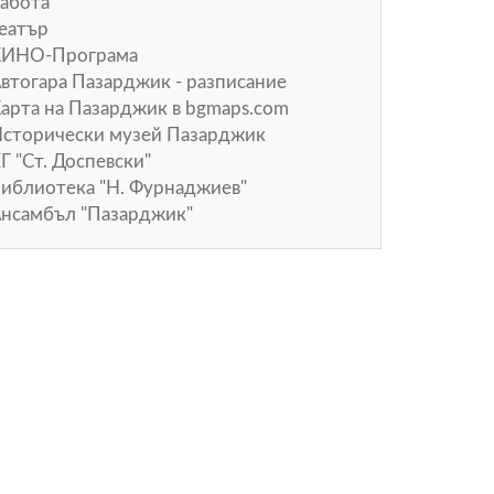
абота
еатър
КИНО-Програма
втогара Пазарджик - разписание
арта на Пазарджик в
bgmaps.com
сторически музей Пазарджик
Г "Ст. Доспевски"
иблиотека "Н. Фурнаджиев"
нсамбъл "Пазарджик"