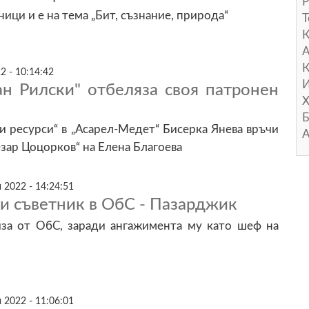
Р
ници и е на тема „Бит, съзнание, природа“
Т
А
К
2 - 10:14:42
И
ан Рилски" отбеляза своя патронен
Х
Б
 ресурси“ в „Асарел-Медет“ Бисерка Янева връчи
А
зар Цоцорков“ на Елена Благоева
 2022 - 14:24:51
и съветник в ОбС - Пазарджик
за от ОбС, заради ангажимента му като шеф на
 2022 - 11:06:01