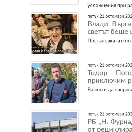
усложнения при р
петък 21 октомври 202
Влади Върга
светът беше 
Постановката е по
петък 21 октомври 202
Тодор Поп
приключим р
Важно е да направ
петък 21 октомври 202
РБ „Н. Фурна
от рециклир