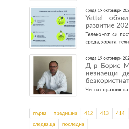
сряда 19 октомври 202
Yettel обяв
развитие 202
Телекомът си пос
среда, хората, те
сряда 19 октомври 202
Д-р Борис М
незнаещи де
безкористнат
Честит празник на
първа
предишна
412
413
414
следваща
последна