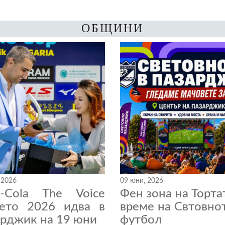
ОБЩИНИ
 2026
09 юни, 2026
a-Cola The Voice
Фен зона на Торта
нето 2026 идва в
време на Свтовно
рджик на 19 юни
футбол