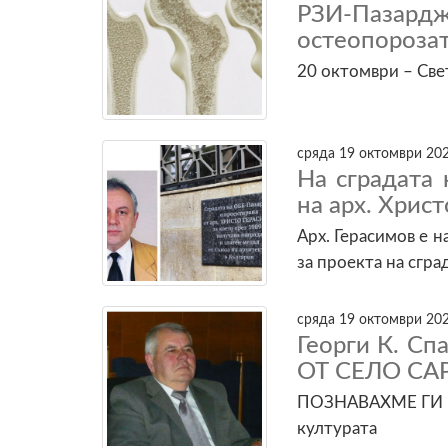
РЗИ-Пазард
остеопороза
20 октомври – Све
сряда 19 октомври 202
На сградата
на арх. Хрис
Арх. Герасимов е 
за проекта на сгра
сряда 19 октомври 202
Георги К. С
ОТ СЕЛО САР
ПОЗНАВАХМЕ ГИ - 
културата