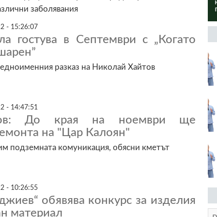
азлични заболявания
2 - 15:26:07
ла гостува в Септември с „Когато
шарен”
 едноименния разказ на Николай Хайтов
2 - 14:47:51
ов: До края на ноември ще
емонта на "Цар Калоян"
им подземната комуникация, обясни кметът
2 - 10:26:55
джиев“ обявява конкурс за изделия
ан материал