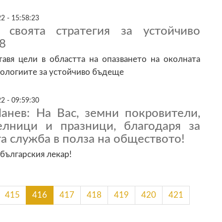
2 - 15:58:23
и своята стратегия за устойчиво
8
тавя цели в областта на опазването на околната
хнологиите за устойчиво бъдеще
2 - 09:59:30
анев: На Вас, земни покровители,
лници и празници, благодаря за
а служба в полза на обществото!
 българския лекар!
415
416
417
418
419
420
421