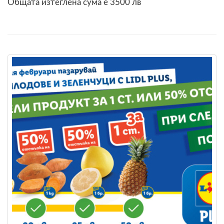
Общата изтеглена сума е 3500 лв