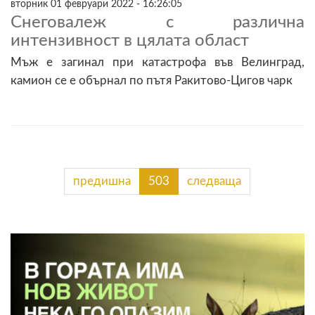
вторник 01 февруари 2022 - 16:26:05
Снеговалеж с различна
интензивност в цялата област
Мъж е загинал при катастрофа във Велинград,
камион се е обърнал по пътя Ракитово-Цигов чарк
предишна
503
следваща