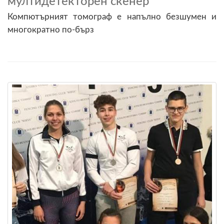
мултидетекторен скенер
Компютърният томограф е напълно безшумен и
многократно по-бърз