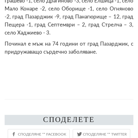
Грашево -1, село Драгиново -3, село Елшица -1, село
Мало Конаре -2, село Оборище -1, село Огняново
-2, град Пазарджик -9, град Панагюрище – 12, град
Пещера -1, град Септември – 2, град Стрелча – 3,
село Хаджиево - 3.
Починал е мъж на 74 години от град Пазарджик, с
придружаващо сърдечно заболяване.
СПОДЕЛЕТЕ