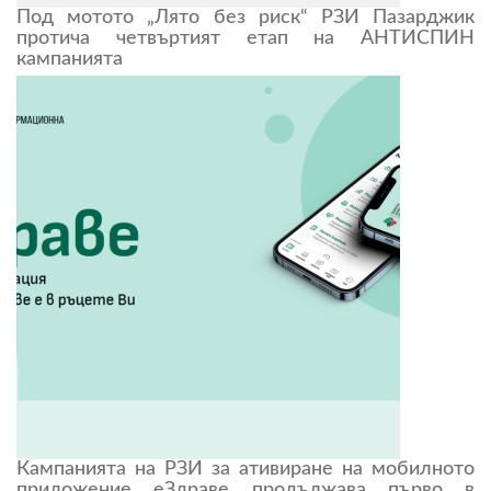
Под мотото „Лято без риск“ РЗИ Пазарджик
протича четвъртият етап на АНТИСПИН
кампанията
Кампанията на РЗИ за ативиране на мобилното
приложение еЗдраве продължава първо в