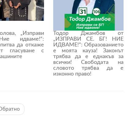
лова, „Изправи
Тодор Джамбов от
Ние идваме!“:
„ИЗПРАВИ СЕ. БГ! НИЕ
опитва да откаже
ИДВАМЕ!“: Образованието
от гласуване с
е моята кауза! Законът
машините
трябва да е еднакъв за
всички! Свободата на
словото трябва да е
изконно право!
Обратно