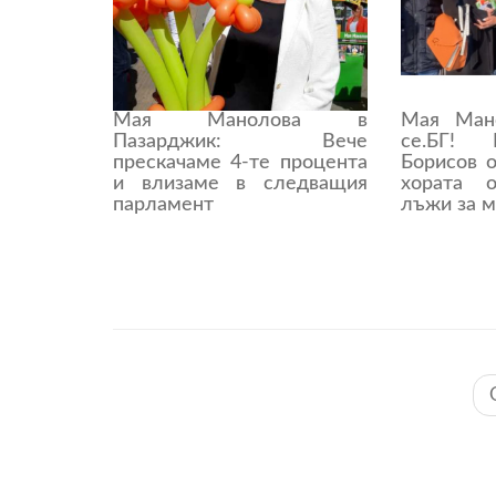
Мая Манолова в
Мая Мано
Пазарджик: Вече
се.БГ! 
прескачаме 4-те процента
Борисов 
и влизаме в следващия
хората 
парламент
лъжи за 