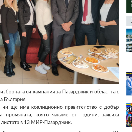
дизборната си кампания за Пазарджик и областта с
а България.
та ни ще има коалиционно правителство с добър
а промяната, която чакаме от години, заявиха
 листата в 13 МИР-Пазарджик.