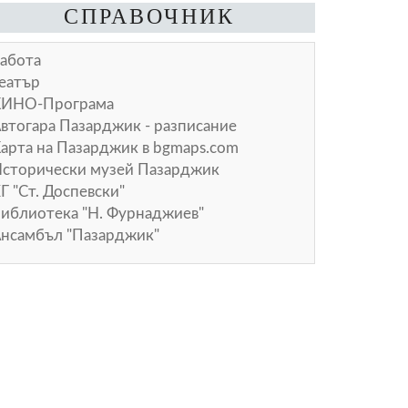
СПРАВОЧНИК
абота
еатър
КИНО-Програма
втогара Пазарджик - разписание
арта на Пазарджик в
bgmaps.com
сторически музей Пазарджик
Г "Ст. Доспевски"
иблиотека "Н. Фурнаджиев"
нсамбъл "Пазарджик"