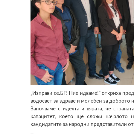
„Изправи се.БГ! Ние идваме!" откриха пре
водосвет за здраве и молебен за доброто н
Започваме с идеята и вярата, че страна
капацитет, което ще сложи началото н
кандидатите за народни представители от