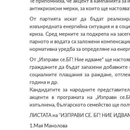
Те припомниха, че акцент в кампанията за
антикризисни мерки, за които ще настояв
От партията искат да бъдат реализир
извънредната енергийна ситуация и в соци
криза. Сред мерките за подкрепа на засегн
парното и водата са заложени компенсации
нормативна уредба за определяне на енер
От „Изправи се.БГ! Ние идваме“ ще настоя
гражданите да бъдат запазени добавките 
социалните плащания за раждане, отглеж
година и др.
Кандидатите за народните представите
акценти в програмата на „Изправи се.
изпълнена, българското семейство ще пол
ЛИСТАТА на "ИЗПРАВИ СЕ. БГ! НИЕ ИДВА
1.Мая Манолова