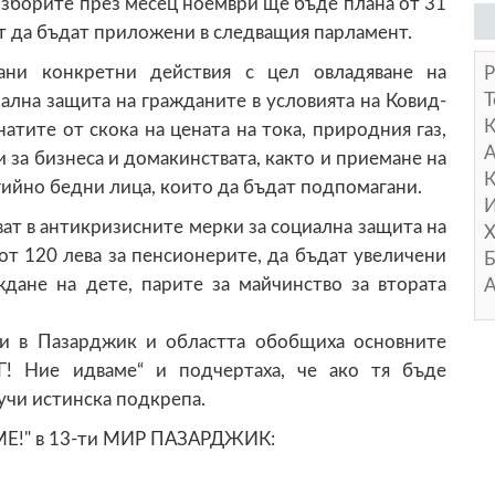
 изборите през месец ноември ще бъде плана от 31
ат да бъдат приложени в следващия парламент.
ани конкретни действия с цел овладяване на
Р
Т
ална защита на гражданите в условията на Ковид-
атите от скока на цената на тока, природния газ,
А
 за бизнеса и домакинствата, както и приемане на
К
гийно бедни лица, които да бъдат подпомагани.
И
ват в антикризисните мерки за социална защита на
Х
от 120 лева за пенсионерите, да бъдат увеличени
Б
дане на дете, парите за майчинство за втората
А
ли в Пазарджик и областта обобщиха основните
БГ! Ние идваме“ и подчертаха, че ако тя бъде
учи истинска подкрепа.
МЕ!" в 13-ти МИР ПАЗАРДЖИК: