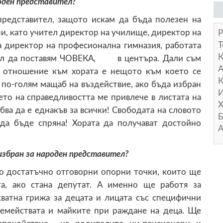
оден представител?
представител, защото искам да бъда полезен на
ни, като учител директор на училище, директор на
Р
Т
а директор на професионална гимназия, работата
тарал да поставям ЧОВЕКА, в центъра. Дали съм
А
о отношение към хората е нещото към което се
К
 по-голям мащаб на въздействие, ако бъда избран
И
то на справедливостта ме привлече в листата на
Х
ябва да е еднакъв за всички! Свободата на словото
Б
 да бъде спряна! Хората да получават достойно
А
избран за народен представител?
но достатъчно отговорни опорни точки, които ще
та, ако стана депутат. А именно ще работя за
кватна грижа за децата и лицата със специфични
семействата и майките при раждане на деца. Ще