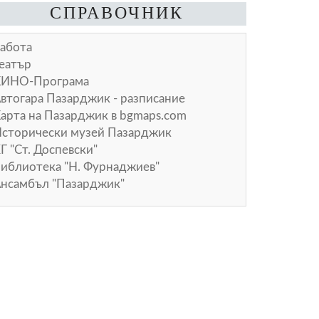
СПРАВОЧНИК
абота
еатър
КИНО-Програма
втогара Пазарджик - разписание
арта на Пазарджик в
bgmaps.com
сторически музей Пазарджик
Г "Ст. Доспевски"
иблиотека "Н. Фурнаджиев"
нсамбъл "Пазарджик"