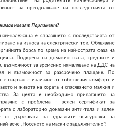
 спокойствие на родителите ни-пенсионери и
изнес за преодоляване на последствията от
занимае новият Парламент?
най-належаща е справянето с последствията от
пиране на износа на електрически ток. Обявяване
ергийната борса по време на най-острата фаза на
цията. Подкрепа на домакинствата, средните и
а, възможност за временно намаляване на ДДС на
тел и възможност за разсрочено плащане. По
 е свързан с излизане от собствения комфорт и
равето и живота на хората и спасяването малкия и
йства. За целта е необходимо прилагането на
правяне с проблема – зелен сертификат за
ората с лабораторно доказани анти-тела и зелен
е от държавата на здравните осигуровки на
 най-вече „Носенето на маски е задължително“!