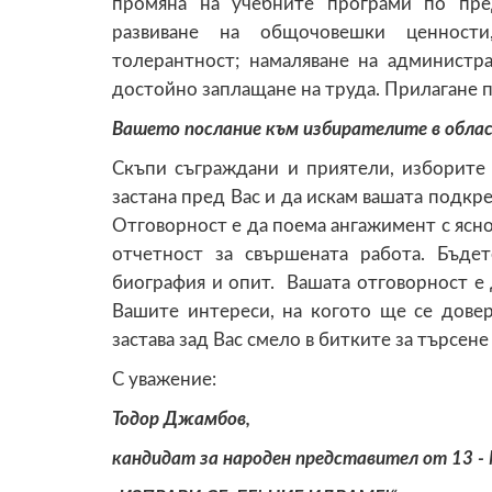
промяна на учебните програми по пре
развиване на общочовешки ценности
толерантност; намаляване на администр
достойно заплащане на труда. Прилагане 
Вашето послание към избирателите в обла
Скъпи съграждани и приятели, изборите 
застана пред Вас и да искам вашата подкр
Отговорност е да поема ангажимент с ясно
отчетност за свършената работа. Бъде
биография и опит. Вашата отговорност е 
Вашите интереси, на когото ще се довер
застава зад Вас смело в битките за търсене
С уважение:
Тодор Джамбов,
кандидат за народен представител от 13 -