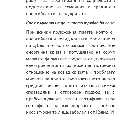
работя за гарантиране на социалното
подпомагане на семейния и средния б
енергийната и ковид кризата.
Кое е първото нещо, с което трябва да се 
При всички положения темата, която е 
енергийната и ковид кризата. Временно с
на субектите, които изнасят ток през ен
енергийна криза и потушаване на коруп
малките фирми със средства от държават
електроенергията за крайния потреби
отношение на ковид-кризата – проблемът
мисълта за другия, със запазването на зд
средния бизнес, който изхранва семе
справедлив и отговорен подход за с
преболедувалите, зелен сертификат за х
сертификат за ваксинираните. Поеман
неосигурените лица, заболели от Ковид. И