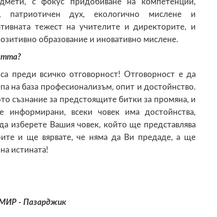
дмети, с фокус придобиване на компетенции,
, патриотичен дух, екологично мислене и
ативната тежест на учителите и директорите, и
позитивно образование и иновативно мислене.
стта?
са преди всичко отговорност! Отговорност е да
епа на база професионализъм, опит и достойнство.
то съзнание за предстоящите битки за промяна, и
те информирани, всеки човек има достойнства,
да изберете Вашия човек, който ще представлява
ите и ще вярвате, че няма да Ви предаде, a ще
 на истината!
 МИР - Пазарджик