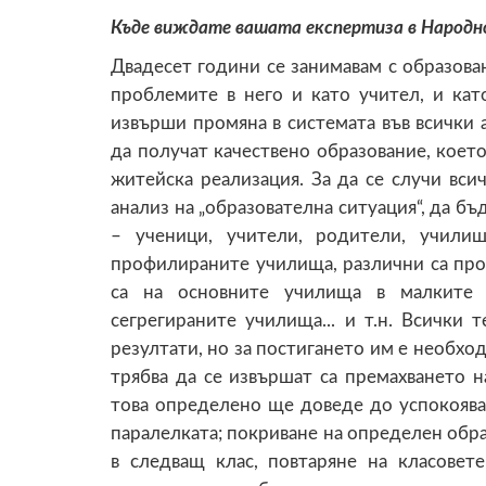
Къде виждате вашата експертиза в Народн
Двадесет години се занимавам с образован
проблемите в него и като учител, и кат
извърши промяна в системата във всички 
да получат качествено образование, което
житейска реализация. За да се случи вси
анализ на „образователна ситуация“, да б
– ученици, учители, родители, учили
профилираните училища, различни са пр
са на основните училища в малките 
сегрегираните училища... и т.н. Всички
резултати, но за постигането им е необх
трябва да се извършат са премахването н
това определено ще доведе до успокояван
паралелката; покриване на определен обр
в следващ клас, повтаряне на класовет