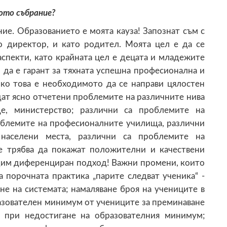
ото събрание?
ие. Образованието е моята кауза! Запознат съм с
о директор, и като родител. Моята цел е да се
аспекти, като крайната цел е децата и младежите
 да е гарант за тяхната успешна професионална и
чко това е необходимото да се направи цялостен
ъдат ясно отчетени проблемите на различните нива
ще, министерство; различни са проблемите на
облемите на професионалните училища, различни
населени места, различни са проблемите на
 те трябва да покажат положителни и качествени
одим диференциран подход! Важни промени, които
а порочната практика „парите следват ученика“ -
е на системата; намаляване броя на учениците в
азователен минимум от учениците за преминаване
е при недостигане на образователния минимум;