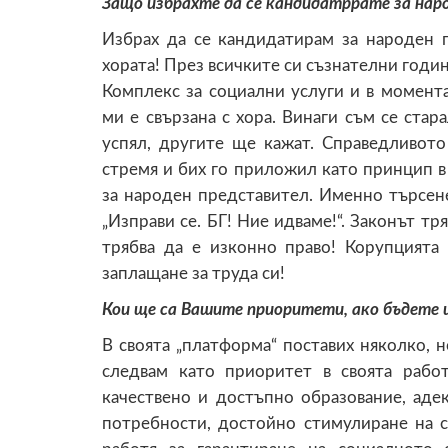
Защо избрахте да се кандидатррате за нар
Избрах да се кандидатирам за народен 
хората! През всичките си съзнателни годи
Комплекс за социални услуги и в момент
ми е свързана с хора. Винаги съм се с
успял, другите ще кажат. Справедливот
стремя и бих го приложил като принцип в
за народен представител. Именно търсене
„Изправи се. БГ! Ние идваме!“. Законът тр
трябва да е изконно право! Корупцията
заплащане за труда си!
Кои ще са Вашите приоритети, ако бъдете 
В своята „платформа“ поставих няколко, 
следвам като приоритет в своята рабо
качествено и достъпно образование, аде
потребности, достойно стимулиране на 