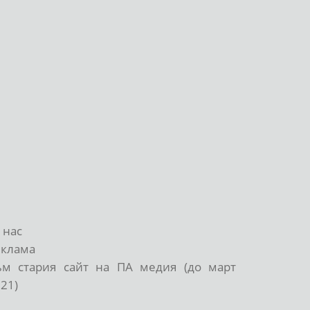
 нас
еклама
ъм стария сайт на ПА медия (до март
21)