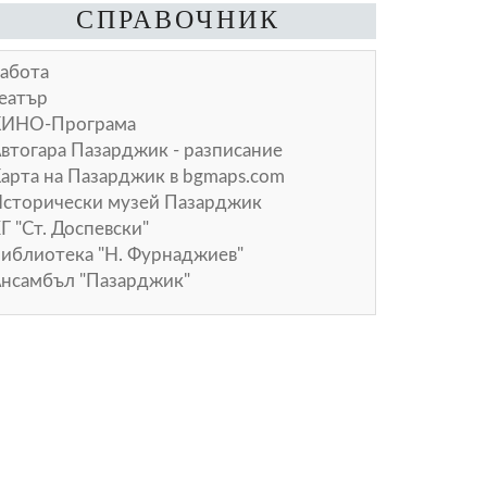
СПРАВОЧНИК
абота
еатър
КИНО-Програма
втогара Пазарджик - разписание
арта на Пазарджик в
bgmaps.com
сторически музей Пазарджик
Г "Ст. Доспевски"
иблиотека "Н. Фурнаджиев"
нсамбъл "Пазарджик"