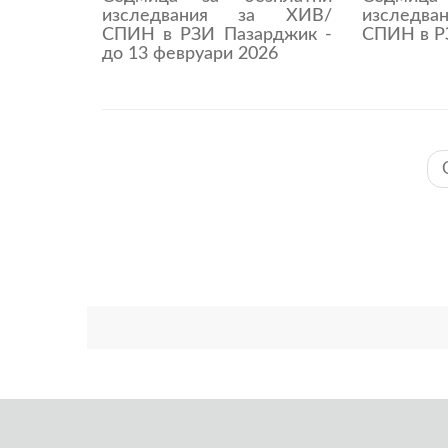
изследвания за ХИВ/
изследв
СПИН в РЗИ Пазарджик -
СПИН в Р
до 13 февруари 2026