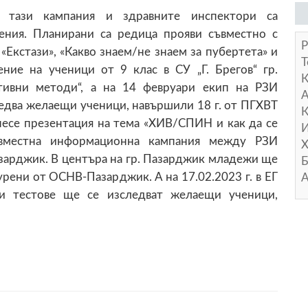
 тази кампания и здравните инспектори са
ения. Планирани са редица прояви съвместно с
Р
Екстази», «Какво знаем/не знаем за пубертета» и
Т
ние на ученици от 9 клас в СУ „Г. Брегов“ гр.
тивни методи“, а на 14 февруари екип на РЗИ
А
едва желаещи ученици, навършили 18 г. от ПГХВТ
К
знесе презентация на тема «ХИВ/СПИН и как да се
И
вместна информационна кампания между РЗИ
Х
рджик. В центъра на гр. Пазарджик младежи ще
Б
урени от ОСНВ-Пазарджик. А на 17.02.2023 г. в ЕГ
А
зи тестове ще се изследват желаещи ученици,