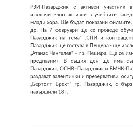
РЗИ-Пазарджик е активен участник в
изключително активни в учебните завед
млади хора. Ще бъдат показани филмите, «
др. На 7 февруари ще се проведе обуче
Пазарджик на тема“ „СПИ и контрацеп
Пазарджик ще гостува в Пещера - ще изсл
„Атанас Ченгелев“ – гр. Пещера. Ще се и
предпазим». В същия ден ще има съ
Пазарджик, ОСНВ–Пазарджик и БМЧК-Паза
раздават валентинки и презервативи, осиг
„Бертолт Брехт“ гр. Пазарджик, с бър
навършили 18 г.