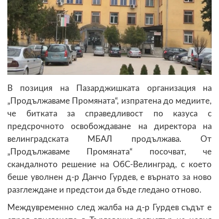
В позиция на Пазарджишката организация на
„Продължаваме Промяната“, изпратена до медиите,
че битката за справедливост по казуса с
предсрочното освобождаване на директора на
велинградската МБАЛ продължава. От
„Продължаваме Промяната“ посочват, че
скандалното решение на ОбС-Велинград, с което
беше уволнен д-р Данчо Гурдев, е върнато за ново
разглеждане и предстои да бъде гледано отново.
Междувременно след жалба на д-р Гурдев съдът е