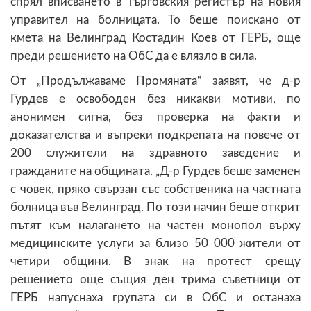
спрял вписването в Търговския регистър на новия
управител на болницата. То беше поискано от
кмета на Велинград Костадин Коев от ГЕРБ, още
преди решението на ОбС да е влязло в сила.
От „Продължаваме Промяната“ заявят, че д-р
Гурдев е освободен без никакви мотиви, по
анонимен сигна, без проверка на факти и
доказателства и въпреки подкрепата на повече от
200 служители на здравното заведение и
гражданите на общината. „Д-р Гурдев беше заменен
с човек, пряко свързан със собственика на частната
болница във Велинград. По този начин беше открит
пътят към налагането на частен монопол върху
медицинските услуги за близо 50 000 жители от
четири общини. В знак на протест срещу
решението още същия ден трима съветници от
ГЕРБ напуснаха групата си в ОбС и останаха