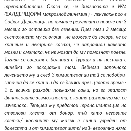
трепанобиопсии. Оказа се, че диагнозата е WM
(ВАЛДЕНЩОРМ макроглобулинемия ) - лекувахме го в
София- Дървеница, но нямаше резултат и повече от 3
месеца го оставиха без лечение. През тези 3 месеца
състоянието му се влоши- не можеше да говори, не се
хранеше и лекарите казаха, че направили каквото
могли и смятаха, че не могат да му помогнат повече.
Тогава се свързах с болница в Турция и на носилка с
линейка го закарахме там. Веднага започнаха
лечението му и след 3 химиотерапии той се подобри-
започна да се храни и да се движи през цялото време -
1 г. всички разходи поемахме сами, но за жалост
финансовите възможности, с които разполагахме, се
изчерпаха. Тепърва му предстои трансплантация на
стволови клетки от донор, тъй като неговите
клетки/ костният му мозък е силно увреден от
болестта и от химиотерапиите/ най- вероятно няма