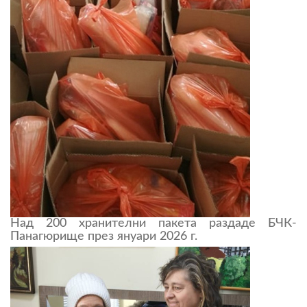
Над 200 хранителни пакета раздаде БЧК-
Панагюрище през януари 2026 г.