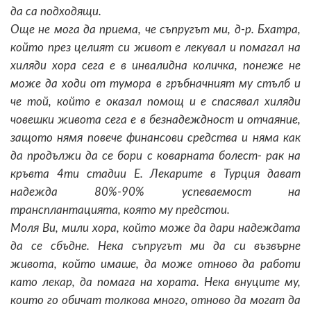
да са подходящи.
Още не мога да приема, че съпругът ми, д-р. Бхатра,
който през целият си живот е лекувал и помагал на
хиляди хора сега е в инвалидна количка, понеже не
може да ходи от тумора в гръбначният му стълб и
че той, който е оказал помощ и е спасявал хиляди
човешки живота сега е в безнадеждност и отчаяние,
защото нямя повече финансови средства и няма как
да продължи да се бори с коварната болест- рак на
кръвта 4ти стадии Е. Лекарите в Турция дават
надежда 80%-90% успеваемост на
трансплантацията, която му предстои.
Моля Ви, мили хора, който може да дари надеждата
да се сбъдне. Нека съпругът ми да си възвърне
живота, който имаше, да може отново да работи
като лекар, да помага на хората. Нека внуците му,
които го обичат толкова много, отново да могат да