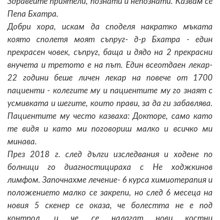
Здравейте приятели, познати и непознати. Казвам се
Пепа Бхатра.
Добри хора, искам да споделя накратко мъката
която сполетя моят съпруг- д-р Бхатра - един
прекрасен човек, съпруг, баща и дядо на 2 прекрасни
внучета и третото е на път. Един всеотдаен лекар-
22 години беше личен лекар на повече от 1700
пациенти - колегите му и пациентите му го знаят с
усмивката и шегите, които прави, за да ги забавлява.
Пациентите му често казваха: Докторе, само като
те видя и като ми поговориш малко и всичко ми
минава.
През 2018 г. след дълги изследвания и ходене по
болници го диагностицираха с Не ходжкинов
лимфом. Започнахме лечение- 6 курса химиотерапия и
положението малко се закрепи, но след 6 месеца на
новия 5 скенер се оказа, че болестта не е под
контрол, и че се налагат нови костни