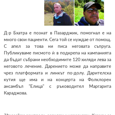
Д-р Бхатра е познат в Пазарджик, помогнал е на
много свои пациенти. Сега той се нуждае от помощ.
С апел за това ни писа неговата съпруга.
Публикуваме писмото ѝ в подкрепа на кампанията
да бъдат събрани необходимите 120 хиляди лева за
неговото лечение. Дарението може да направите
чрез платформата и линкът по-долу. Дарителска
кутия ще има и на концерта на Фолклорен
ансамбъл "Елица" с ръководител Маргарита
Караджова.