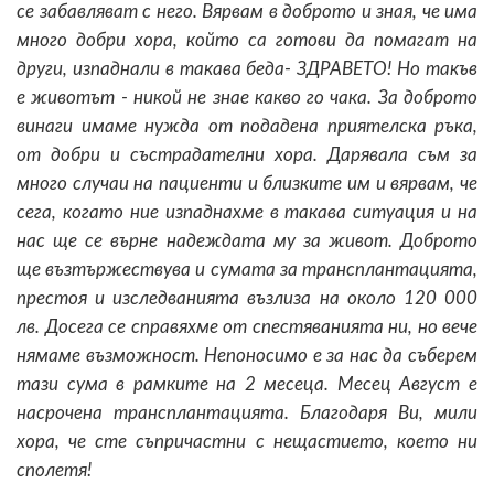
се забавляват с него. Вярвам в доброто и зная, че има
много добри хора, който са готови да помагат на
други, изпаднали в такава беда- ЗДРАВЕТО! Но такъв
е животът - никой не знае какво го чака. За доброто
винаги имаме нужда от подадена приятелска ръка,
от добри и състрадателни хора. Дарявала съм за
много случаи на пациенти и близките им и вярвам, че
сега, когато ние изпаднахме в такава ситуация и на
нас ще се върне надеждата му за живот. Доброто
ще възтържествува и сумата за трансплантацията,
престоя и изследванията възлиза на около 120 000
лв. Досега се справяхме от спестяванията ни, но вече
нямаме възможност. Непоносимо е за нас да съберем
тази сума в рамките на 2 месеца. Месец Август е
насрочена трансплантацията. Благодаря Ви, мили
хора, че сте съпричастни с нещастието, което ни
сполетя!