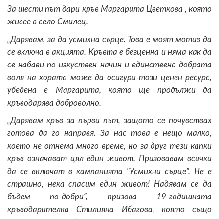
За шести път дари кръв Маргарита Цветкова , която
живее в село Смилец.
„Дарявам, за да усмихна сърце. Това е моят мотив да
се включа в акцията. Кръвта е безценна и няма как да
се набави по изкуствен начин и единствено добрата
воля на хората може да осигури този ценен ресурс,
убедена е Маргарита, която ще продължи да
кръводарява доброволно.
„Дарявам кръв за първи път, защото се почувствах
готова да го направя. За нас това е нещо малко,
което не отнема много време, но за друг тези капки
кръв означават цял един живот. Призовавам всички
да се включат в кампанията "Усмихни сърце". Не е
страшно, нека спасим един живот! Надявам се да
бъдем по-добри“, призова 19-годишната
кръводарителка Стилияна Ибагова, която също