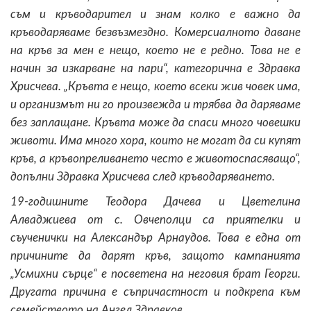
съм и кръводарител и знам колко е важно да
кръводаряваме безвъзмездно. Комерсиалното даване
на кръв за мен е нещо, което не е редно. Това не е
начин за изкарване на пари“, категорична е Здравка
Хрисчева. „Кръвта е нещо, което всеки жив човек има,
и организмът ни го произвежда и трябва да даряваме
без заплащане. Кръвта може да спаси много човешки
животи. Има много хора, които не могат да си купят
кръв, а кръвопреливането често е животоспасяващо“,
допълни Здравка Хрисчева след кръводаряването.
19-годишните Теодора Дачева и Цветелина
Алваджиева от с. Овчеполци са приятелки и
съученички на Александър Арнаудов. Това е една от
причините да дарят кръв, защото кампанията
„Усмихни сърце“ е посветена на неговия брат Георги.
Другата причина е съпричастност и подкрепа към
семейството на Ангел Здравков.