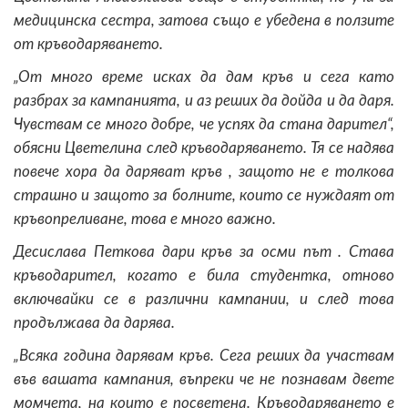
медицинска сестра, затова също е убедена в ползите
от кръводаряването.
„От много време исках да дам кръв и сега като
разбрах за кампанията, и аз реших да дойда и да даря.
Чувствам се много добре, че успях да стана дарител“,
обясни Цветелина след кръводаряването. Тя се надява
повече хора да даряват кръв , защото не е толкова
страшно и защото за болните, които се нуждаят от
кръвопреливане, това е много важно.
Десислава Петкова дари кръв за осми път . Става
кръводарител, когато е била студентка, отново
включвайки се в различни кампании, и след това
продължава да дарява.
„Всяка година дарявам кръв. Сега реших да участвам
във вашата кампания, въпреки че не познавам двете
момчета, на които е посветена. Кръводаряването е