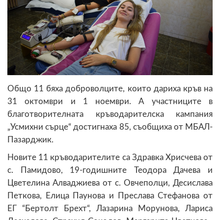
Общо 11 бяха доброволците, които дариха кръв на
31 октомври и 1 ноември. А участниците в
благотворителната кръводарителска кампания
„Усмихни сърце“ достигнаха 85, съобщиха от МБАЛ-
Пазарджик.
Новите 11 кръводарителите са Здравка Хрисчева от
с. Памидово, 19-годишните Теодора Дачева и
Цветелина Алваджиева от с. Овчеполци, Десислава
Петкова, Елица Паунова и Преслава Стефанова от
ЕГ “Бертолт Брехт“, Лазарина Морунова, Лариса