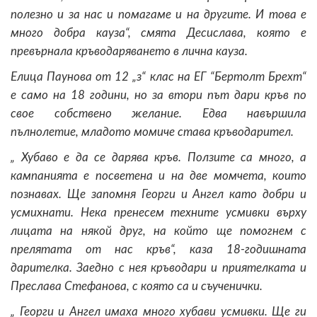
полезно и за нас и помагаме и на другите. И това е
много добра кауза“, смята Десислава, която е
превърнала кръводаряването в лична кауза.
Елица Паунова от 12 „з“ клас на ЕГ “Бертолт Брехт“
е само на 18 години, но за втори път дари кръв по
свое собствено желание. Едва навършила
пълнолетие, младото момиче става кръводарител.
„ Хубаво е да се дарява кръв. Ползите са много, а
кампанията е посветена и на две момчета, които
познавах. Ще запомня Георги и Ангел като добри и
усмихнати. Нека пренесем техните усмивки върху
лицата на някой друг, на който ще помогнем с
прелятата от нас кръв“, каза 18-годишната
дарителка. Заедно с нея кръводари и приятелката и
Преслава Стефанова, с която са и съученички.
„ Георги и Ангел имаха много хубави усмивки. Ще ги