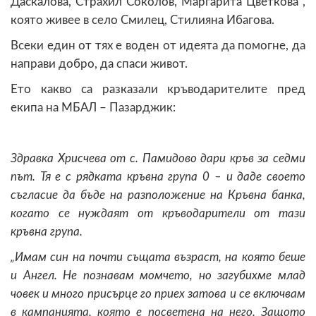
Даскалова, Страхил Соколов, Маргарита Цветкова ,
която живее в село Смилец, Стилияна Ибагова.
Всеки един от тях е воден от идеята да помогне, да
направи добро, да спаси живот.
Ето какво са разказали кръводарителите пред
екипа на МБАЛ – Пазарджик:
Здравка Хрисчева от с. Памидово дари кръв за седми
път. Тя е с рядката кръвна група 0 – и даде своето
съгласие да бъде на разположение на Кръвна банка,
когато се нуждаят от кръводарители от тази
кръвна група.
„Имам син на почти същата възраст, на която беше
и Ангел. Не познавам момчето, но загубихме млад
човек и много присърце го приех затова и се включвам
в кампанията, която е посветена на него. Защото