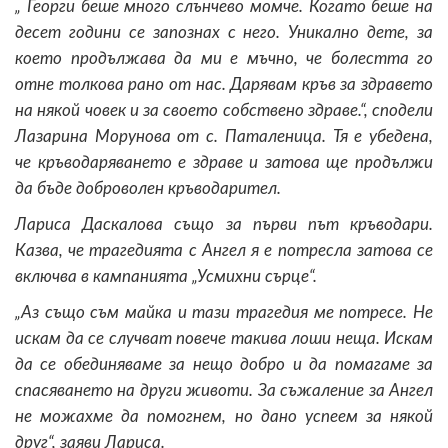
„ Георги беше много слънчево момче. Когато беше на
десет години се запознах с него. Уникално дете, за
което продължава да ми е мъчно, че болестта го
отне толкова рано от нас. Дарявам кръв за здравето
на някой човек и за своето собствено здраве.“, сподели
Лазарина Морунова от с. Паталеница. Тя е убедена,
че кръводаряването е здраве и затова ще продължи
да бъде доброволен кръводарител.
Лариса Даскалова също за първи път кръводари.
Казва, че трагедията с Ангел я е потресла затова се
включва в кампанията „Усмихни сърце“.
„Аз също съм майка и тази трагедия ме потресе. Не
искам да се случват повече такива лоши неща. Искам
да се обединяваме за нещо добро и да помагаме за
спасяването на други животи. За съжаление за Ангел
не можахме да помогнем, но дано успеем за някой
друг“, заяви Лариса.