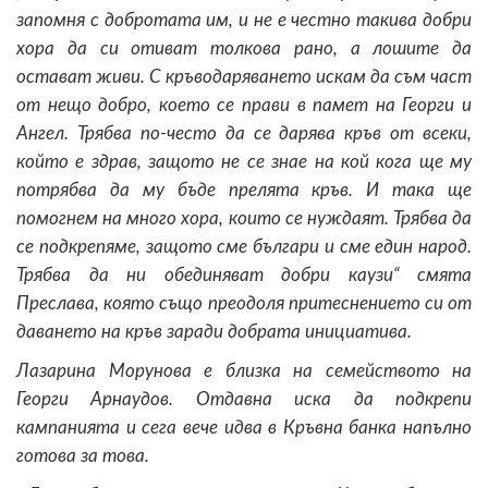
запомня с добротата им, и не е честно такива добри
хора да си отиват толкова рано, а лошите да
остават живи. С кръводаряването искам да съм част
от нещо добро, което се прави в памет на Георги и
Ангел. Трябва по-често да се дарява кръв от всеки,
който е здрав, защото не се знае на кой кога ще му
потрябва да му бъде прелята кръв. И така ще
помогнем на много хора, които се нуждаят. Трябва да
се подкрепяме, защото сме българи и сме един народ.
Трябва да ни обединяват добри каузи“ смята
Преслава, която също преодоля притеснението си от
даването на кръв заради добрата инициатива.
Лазарина Морунова е близка на семейството на
Георги Арнаудов. Отдавна иска да подкрепи
кампанията и сега вече идва в Кръвна банка напълно
готова за това.