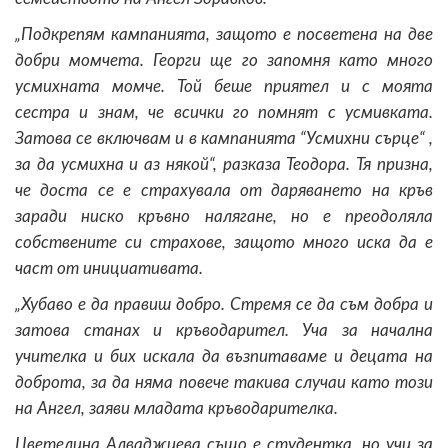
„Подкрепям кампанията, защото е посветена на две
добри момчета. Георги ще го запомня като много
усмихната момче. Той беше приятел и с моята
сестра и знам, че всички го помнят с усмивката.
Затова се включвам и в кампанията “Усмихни сърце“ ,
за да усмихна и аз някой“, разказа Теодора. Тя призна,
че доста се е страхувала от даряването на кръв
заради ниско кръвно налягане, но е преодоляла
собствените си страхове, защото много иска да е
част от инициативата.
„Хубаво е да правиш добро. Стремя се да съм добра и
затова станах и кръводарител. Уча за начална
учителка и бих искала да възпитаваме и децата на
доброта, за да няма повече такива случаи като този
на Ангел, заяви младата кръводарителка.
Цветелина Алваджиева също е студентка, но учи за