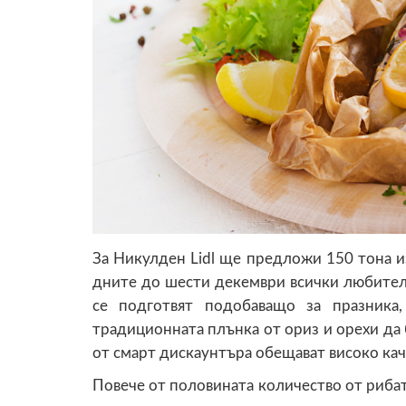
За Никулден Lidl ще предложи 150 тона из
дните до шести декември всички любител
се подготвят подобаващо за празника
традиционната плънка от ориз и орехи да б
от смарт дискаунтъра обещават високо кач
Повече от половината количество от рибат