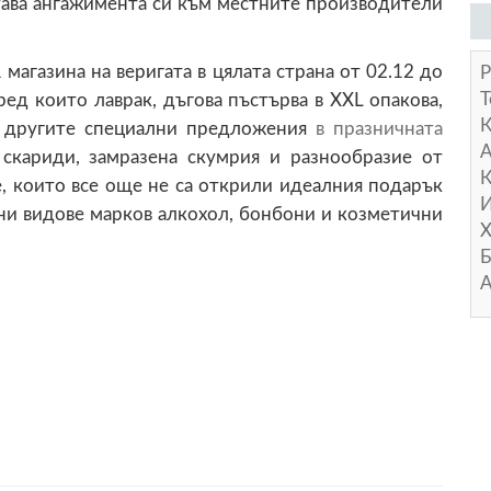
тава ангажимента си към местните производители
агазина на веригата в цялата страна от 02.12 до
Р
Т
ред които лаврак, дъгова пъстърва в XXL опакова,
д другите специални предложения
в празничната
А
кариди, замразена скумрия и разнообразие от
К
, които все още не са открили идеалния подарък
И
чни видове марков алкохол, бонбони и козметични
Х
Б
А