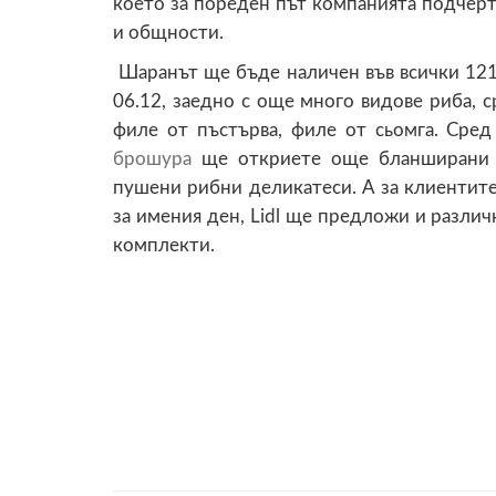
което за пореден път компанията подчер
и общности.
Шаранът ще бъде наличен във всички 121 м
06.12, заедно с още много видове риба, с
филе от пъстърва, филе от сьомга. Сре
брошура
ще откриете още бланширани с
пушени рибни деликатеси. А за клиентите
за имения ден, Lidl ще предложи и разли
комплекти.