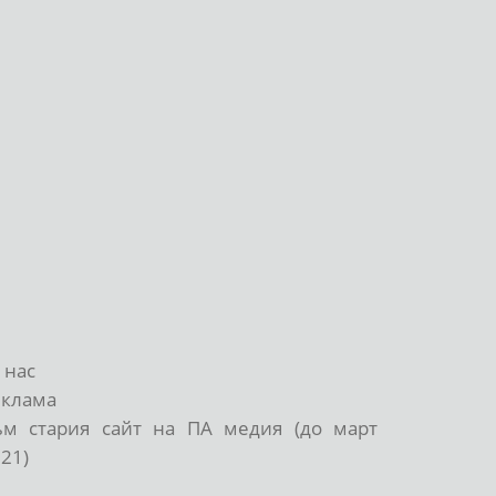
 нас
еклама
ъм стария сайт на ПА медия (до март
21)