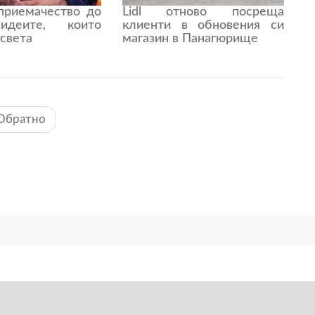
риемачество до
Lidl отново посреща
идеите, които
клиенти в обновения си
света
магазин в Панагюрище
Обратно