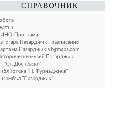
СПРАВОЧНИК
абота
еатър
КИНО-Програма
втогара Пазарджик - разписание
арта на Пазарджик в
bgmaps.com
сторически музей Пазарджик
Г "Ст. Доспевски"
иблиотека "Н. Фурнаджиев"
нсамбъл "Пазарджик"