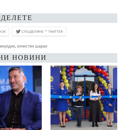
ОДЕЛЕТЕ
икулден
,
изчистен шаран
НИ НОВИНИ