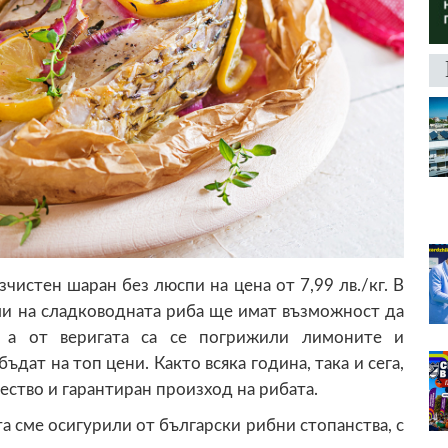
чистен шаран без люспи на цена от 7,99 лв./кг. В
и на сладководната риба ще имат възможност да
, а от веригата са се погрижили лимоните и
ъдат на топ цени. Както всяка година, така и сега,
ество и гарантиран произход на рибата.
а сме осигурили от български рибни стопанства, с