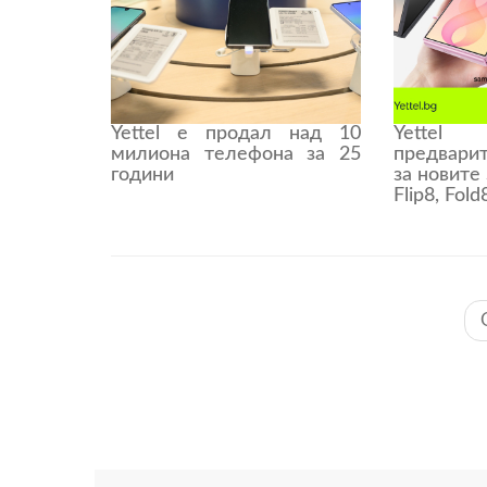
Yettel е продал над 10
Yette
милиона телефона за 25
предвари
години
за новите
Flip8, Fold