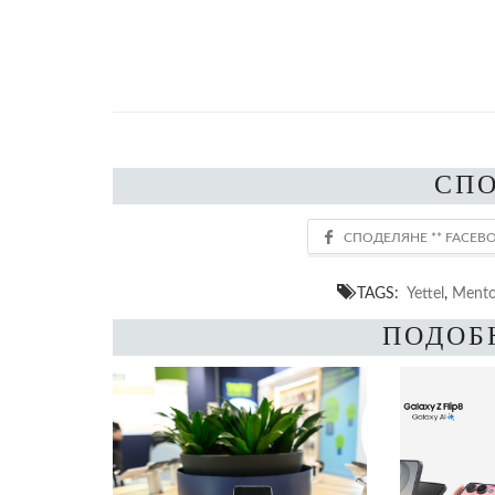
СП
TAGS:
Yettel
,
Mento
ПОДОБ