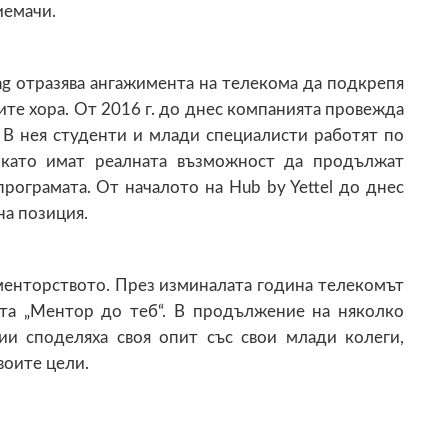
иемачи.
ung отразява ангажимента на телекома да подкрепя
те хора. От 2016 г. до днес компанията провежда
. В нея студенти и млади специалисти работят по
 като имат реалната възможност да продължат
програмата. От началото на Hub by Yettel до днес
на позиция.
менторството. През изминалата година телекомът
та „Ментор до теб“. В продължение на няколко
ии споделяха своя опит със свои млади колеги,
воите цели.