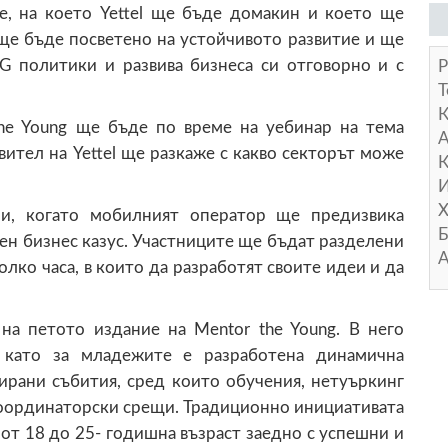
е, на което Yettel ще бъде домакин и което ще
ще бъде посветено на устойчивото развитие и ще
G политики и развива бизнеса си отговорно и с
Р
Т
the Young ще бъде по време на уебинар на тема
А
вител на Yettel ще разкаже с какво секторът може
К
И
Х
ри, когато мобилният оператор ще предизвика
Б
ен бизнес казус. Участниците ще бъдат разделени
А
лко часа, в които да разработят своите идеи и да
 на петото издание на Mentor the Young. В него
 като за младежите е разработена динамична
ирани събития, сред които обучения, нетуъркинг
координаторски срещи. Традиционно инициативата
от 18 до 25- годишна възраст заедно с успешни и