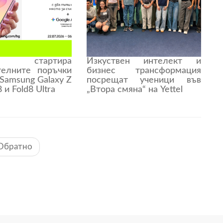
l стартира
Изкуствен интелект и
телните поръчки
бизнес трансформация
 Samsung Galaxy Z
посрещат ученици във
8 и Fold8 Ultra
„Втора смяна“ на Yettel
Обратно