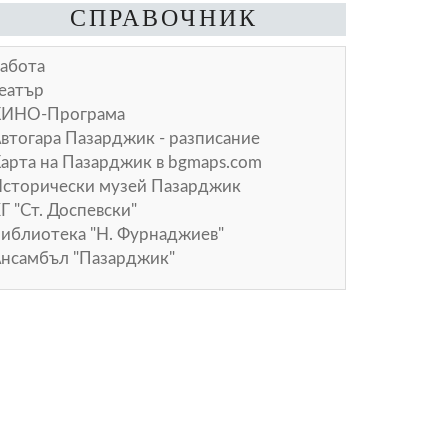
СПРАВОЧНИК
абота
еатър
КИНО-Програма
втогара Пазарджик - разписание
арта на Пазарджик в
bgmaps.com
сторически музей Пазарджик
Г "Ст. Доспевски"
иблиотека "Н. Фурнаджиев"
нсамбъл "Пазарджик"