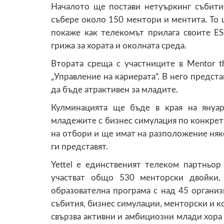
Началото ще постави нетуъркинг събити
събере около 150 ментори и ментита. То 
покаже как телекомът прилага своите ES
грижа за хората и околната среда.
Втората среща с участниците в Mentor 
„Управление на кариерата“. В него предста
да бъде атрактивен за младите.
Кулминацията ще бъде в края на януа
младежите с бизнес симулация по конкрет
на отбори и ще имат на разположение няко
ги представят.
Yettel е единственият телеком партньор
участват общо 530 менторски двойки,
образователна програма с над 45 организ
събития, бизнес симулации, менторски и 
свързва активни и амбициозни млади хора 