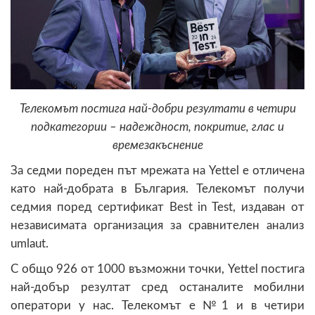
Телекомът постига най-добри резултати в четири
подкатегории – надеждност, покритие, глас и
времезакъснение
За седми пореден път мрежата на Yettel е отличена
като най-добрата в България. Телекомът получи
седмия поред сертификат Best in Test, издаван от
независимата организация за сравнителен анализ
umlaut.
С общо 926 от 1000 възможни точки, Yettel постига
най-добър резултат сред останалите мобилни
оператори у нас. Телекомът е №1 и в четири