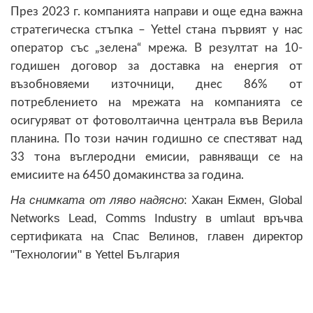
През 2023 г. компанията направи и още една важна
стратегическа стъпка – Yettel стана първият у нас
оператор със „зелена“ мрежа. В резултат на 10-
годишен договор за доставка на енергия от
възобновяеми източници, днес 86% от
потреблението на мрежата на компанията се
осигуряват от фотоволтаична централа във Верила
планина. По този начин годишно се спестяват над
33 тона въглеродни емисии, равняващи се на
емисиите на 6450 домакинства за година.
На снимката от ляво надясно
: Хакан Екмен, Global
Networks Lead, Comms Industry в umlaut връчва
сертификата на Спас Велинов, главен директор
"Технологии" в Yettel България