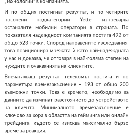
„Технологии“ в компанията.
И по общия постигнат резултат, и по четирите
посочени подкатегории Yettel изпреварва
останалите мобилни оператори в страната. По
показателя надеждност компанията постига 492 от
общо 523 точки. Според направените изследвания,
това позиционира мрежата ѝ като най-надеждната
у нас и доказва, че отговаря в най-голяма степен на
нуждите и очакванията на клиентите.
Впечатляващ резултат телекомът постига и по
параметъра времезакъснение – 193 от общо 200
възможни точки. Това е времето, необходимо за
данните да изминат разстоянието до устройството
на клиента. Минималното времезакъснение е
ключово за хора в областта на гейминга или онлайн
трейдинга, където се изисква максимално бързо
време за реакция.