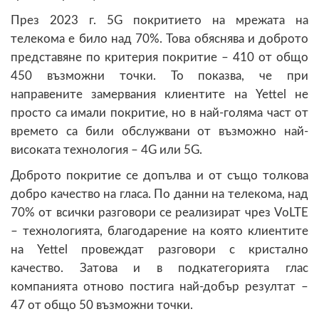
През 2023 г. 5G покритието на мрежата на
телекома е било над 70%. Това обяснява и доброто
представяне по критерия покритие – 410 от общо
450 възможни точки. То показва, че при
направените замервания клиентите на Yettel не
просто са имали покритие, но в най-голяма част от
времето са били обслужвани от възможно най-
високата технология – 4G или 5G.
Доброто покритие се допълва и от също толкова
добро качество на гласа. По данни на телекома, над
70% от всички разговори се реализират чрез VoLTE
– технологията, благодарение на която клиентите
на Yettel провеждат разговори с кристално
качество. Затова и в подкатегорията глас
компанията отново постига най-добър резултат –
47 от общо 50 възможни точки.