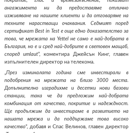
покритие, глас и времезакъснение, показват
ангажимента ни да предоставяме отлично
изживяване на нашите клиенти и да отговаряме на
техните нарастващи очаквания. Седмият поред
сертификат
Best
in
Test
е още едно доказателство за
това, че мрежата на
Yettel
не само е най-добрата в
България, но е и сред най-добрите в световен мащаб,
според
umlaut
”, коментира Джейсън Кинг, главен
изпълнителен директор на телекома.
„
През изминалата година сме инвестирали в
подобрения на мрежата на близо 3000 места.
Допълнително изградихме и десетки нови базови
станции, така че да предложим най-добрата
комбинация от качество, покритие и надеждност.
Ще продължим да инвестираме в развитието на
нашата мрежа и да поддържаме това високо
качество
“, добавя и Спас Велинов, главен директор