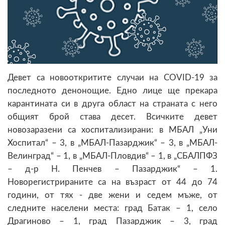
Девет са новооткритите случаи на COVID-19 за
последното денонощие. Едно лице ще прекара
карантината си в друга област на страната с него
общият брой става десет. Всичките девет
новозаразени са хоспитализирани: в МБАЛ „Уни
Хоспитал“ – 3, в „МБАЛ-Пазарджик“ – 3, в „МБАЛ-
Велинград“ – 1, в „МБАЛ-Пловдив“ – 1, в „СБАЛПФЗ
– д-р Н. Пенчев – Пазарджик“ – 1.
Новорегистрираните са на възраст от 44 до 74
години, от тях - две жени и седем мъже, от
следните населени места: град Батак – 1, село
Драгиново – 1, град Пазарджик – 3, град