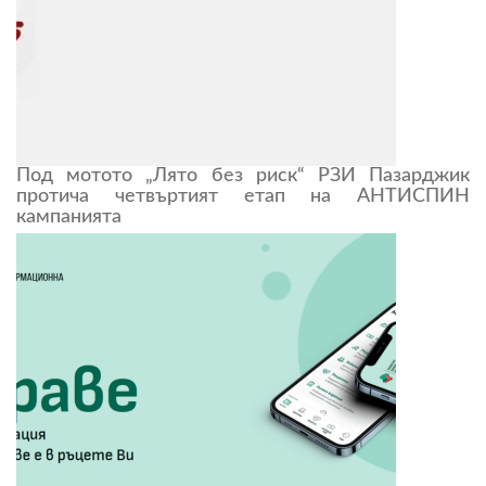
Под мотото „Лято без риск“ РЗИ Пазарджик
протича четвъртият етап на АНТИСПИН
кампанията