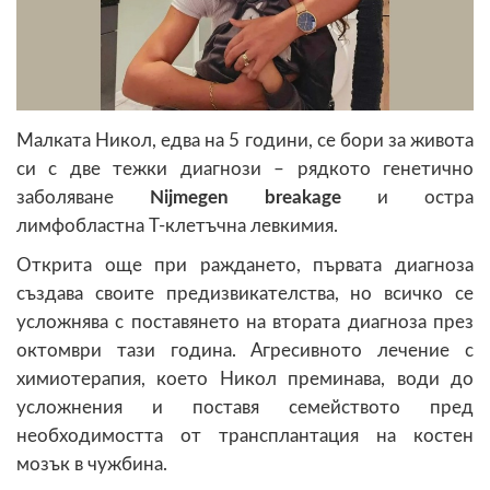
Малката Никол, едва на 5 години, се бори за живота
си с две тежки диагнози – рядкото генетично
заболяване
Nijmegen breakage
и остра
лимфобластна Т-клетъчна левкимия.
Открита още при раждането, първата диагноза
създава своите предизвикателства, но всичко се
усложнява с поставянето на втората диагноза през
октомври тази година. Агресивното лечение с
химиотерапия, което Никол преминава, води до
усложнения и поставя семейството пред
необходимостта от трансплантация на костен
мозък в чужбина.