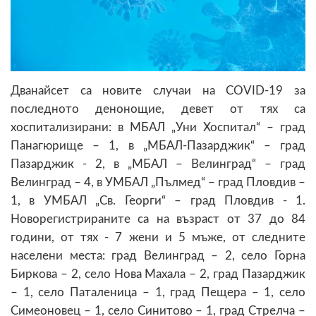
Дванайсет са новите случаи на COVID-19 за
последното денонощие, девет от тях са
хоспитализирани: в МБАЛ „Уни Хоспитал“ – град
Панагюрище – 1, в „МБАЛ-Пазарджик“ – град
Пазарджик - 2, в „МБАЛ – Велинград“ – град
Велинград – 4, в УМБАЛ „Пълмед“ – град Пловдив –
1, в УМБАЛ „Св. Георги“ – град Пловдив - 1.
Новорегистрираните са на възраст от 37 до 84
години, от тях - 7 жени и 5 мъже, от следните
населени места: град Велинград – 2, село Горна
Биркова – 2, село Нова Махала – 2, град Пазарджик
– 1, село Паталеница – 1, град Пещера – 1, село
Симеоновец – 1, село Синитово – 1, град Стрелча –