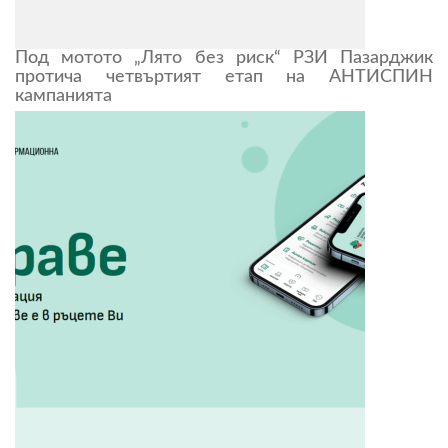
Под мотото „Лято без риск“ РЗИ Пазарджик
протича четвъртият етап на АНТИСПИН
кампанията