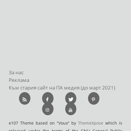
За нас
Реклама
Към стария сайт на ПА медия (до март 2021)
e107 Theme based on "Voux" by
ThemeXpose
which is
released under the terms of the GNU General Public