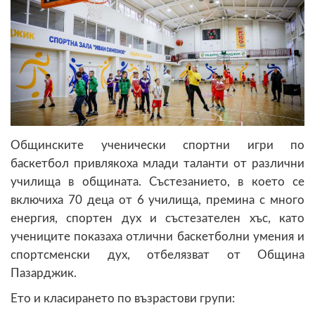
Общинските ученически спортни игри по
баскетбол привлякоха млади таланти от различни
училища в общината. Състезанието, в което се
включиха 70 деца от 6 училища, премина с много
енергия, спортен дух и състезателен хъс, като
учениците показаха отлични баскетболни умения и
спортсменски дух, отбелязват от Община
Пазарджик.
Ето и класирането по възрастови групи: