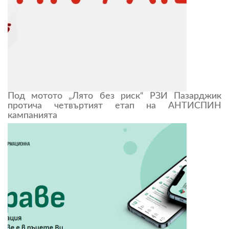
Под мотото „Лято без риск“ РЗИ Пазарджик
протича четвъртият етап на АНТИСПИН
кампанията