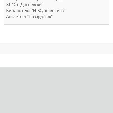
ХГ "Ст. Доспевски"
Библиотека "Н. Фурнаджиев"
Ансамбъл "Пазарджик"