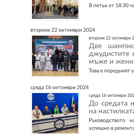
В петък от 18:30 ч
вторник 22 октомври 2024
вторник 22 октомври 2
Две шампио
джудистите 
мъже и жени
Това е поредният у
сряда 16 октомври 2024
сряда 16 октомври 202
До средата 
на настилкат
Ръководството 
успешно в ремонта