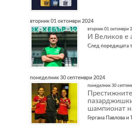
вторник 01 октомври 2024
вторник 01 октомври 2
И Великов е 
След поредицата т
понеделник 30 септември 2024
понеделник 30 септемв
Престижни
пазарджишк
шампионат н
Гергана Павлова и