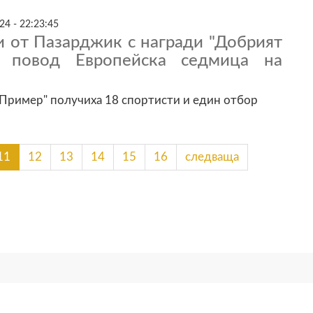
24 - 22:23:45
и от Пазарджик с награди "Добрият
 повод Европейска седмица на
Пример" получиха 18 спортисти и един отбор
11
12
13
14
15
16
следваща