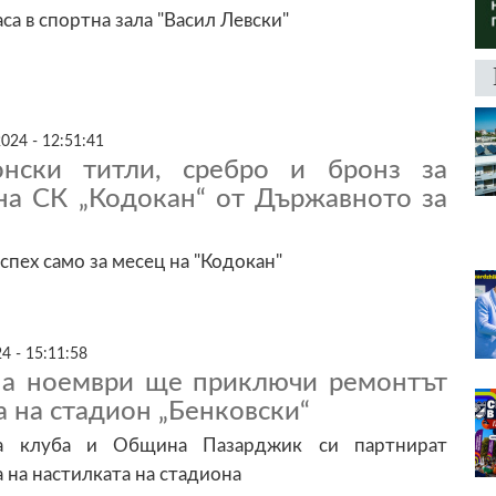
аса в спортна зала "Васил Левски"
024 - 12:51:41
нски титли, сребро и бронз за
на СК „Кодокан“ от Държавното за
спех само за месец на "Кодокан"
4 - 15:11:58
на ноември ще приключи ремонтът
а на стадион „Бенковски“
на клуба и Община Пазарджик си партнират
 на настилката на стадиона