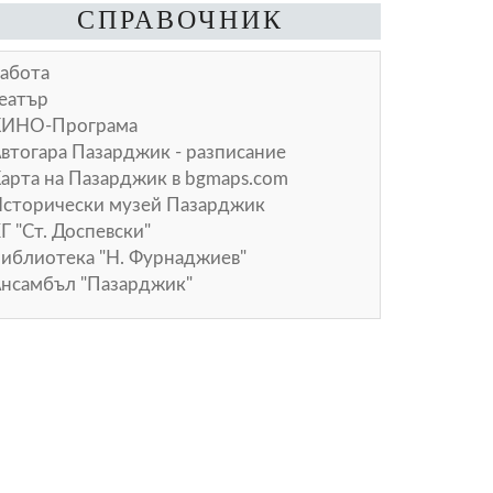
СПРАВОЧНИК
абота
еатър
КИНО-Програма
втогара Пазарджик - разписание
арта на Пазарджик в
bgmaps.com
сторически музей Пазарджик
Г "Ст. Доспевски"
иблиотека "Н. Фурнаджиев"
нсамбъл "Пазарджик"