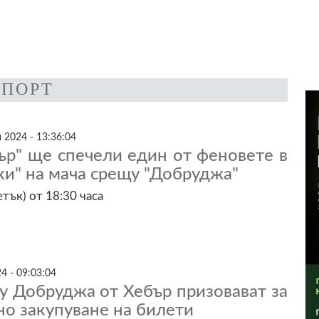
СПОРТ
 2024 - 13:36:04
ър" ще спечели един от феновете в
ски" на мача срещу "Добруджа"
тък) от 18:30 часа
4 - 09:03:04
у Добруджа от Хебър призовават за
о закупуване на билети