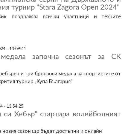
я турнир "Stara Zagora Open 2024"
ик поздравява всички участници и техните
24 - 13:09:41
медала започна сезонът за СК
сребърен и три бронзови медала за спортистите от
крития турнир „Купа България“
4 - 13:54:25
и си Хебър” стартира волейболният
а новия сезон ще бъдат достъпни и онлайн