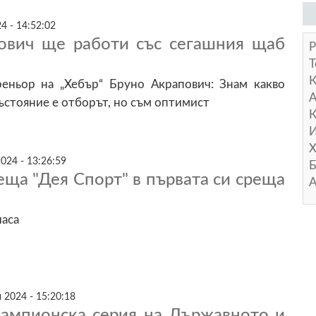
4 - 14:52:02
ович ще работи със сегашния щаб
Р
Т
еньор на „Хебър“ Бруно Акрапович: Знам какво
А
състояние е отборът, но съм оптимист
К
И
Х
024 - 13:26:59
Б
еща "Дея Спорт" в първата си среща
А
часа
 2024 - 15:20:18
шампионска серия на Държавното и