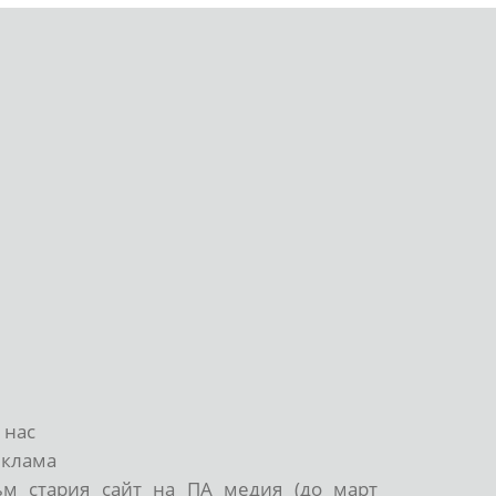
 нас
еклама
ъм стария сайт на ПА медия (до март