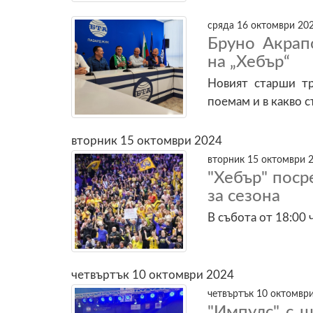
сряда 16 октомври 202
Бруно Акрап
на „Хебър“
Новият старши тр
поемам и в какво 
вторник 15 октомври 2024
вторник 15 октомври 2
"Хебър" поср
за сезона
В събота от 18:00 
четвъртък 10 октомври 2024
четвъртък 10 октомври
"Импулс" с 