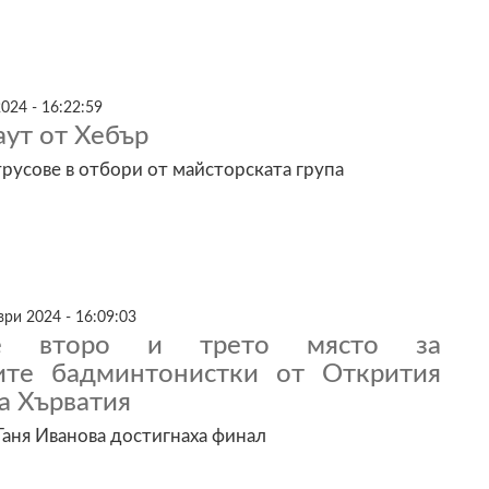
024 - 16:22:59
аут от Хебър
русове в отбори от майсторската група
ри 2024 - 16:09:03
те второ и трето място за
ите бадминтонистки от Открития
а Хърватия
 Таня Иванова достигнаха финал