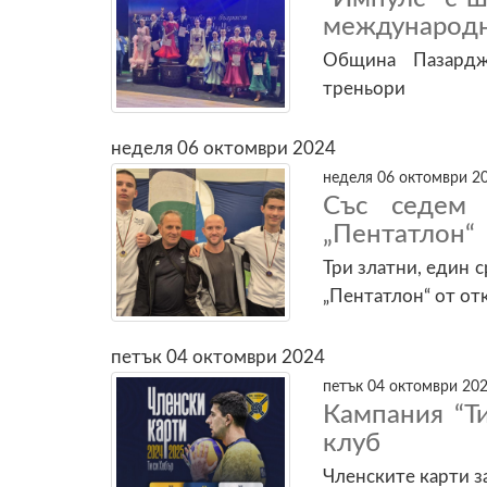
международни
Община Пазардж
треньори
неделя 06 октомври 2024
неделя 06 октомври 20
Със седем 
„Пентатлон“
Три златни, един 
„Пентатлон“ от от
петък 04 октомври 2024
петък 04 октомври 202
Кампания “Т
клуб
Членските карти з