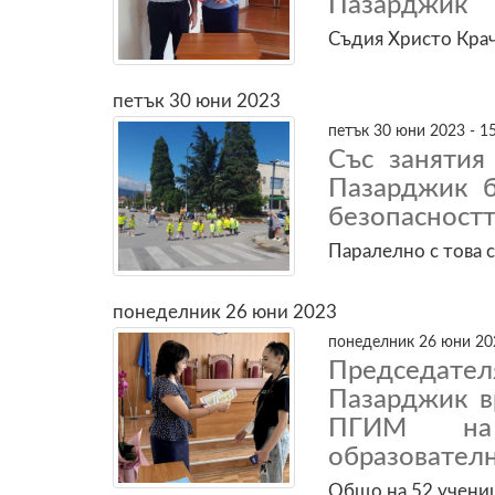
Пазарджик
Съдия Христо Крачу
петък 30 юни 2023
петък 30 юни 2023 - 1
Със занятия
Пазарджик б
безопасност
Паралелно с това 
понеделник 26 юни 2023
понеделник 26 юни 202
Председате
Пазарджик в
ПГИМ на
образователн
Общо на 52 учени