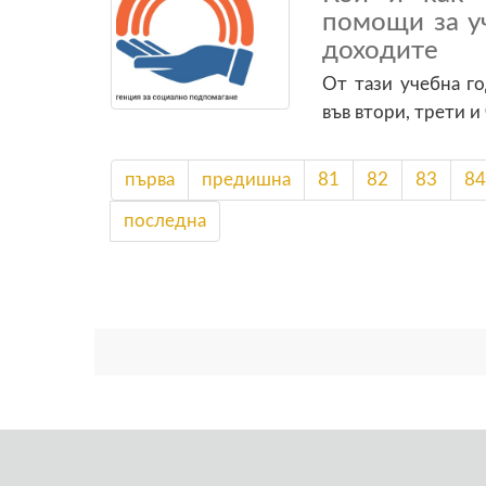
помощи за у
доходите
От тази учебна г
във втори, трети и
първа
предишна
81
82
83
84
последна