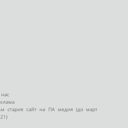
 нас
еклама
ъм стария сайт на ПА медия (до март
21)