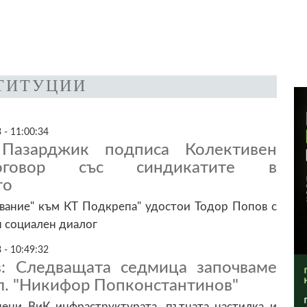
ТИТУЦИИ
 - 11:00:34
Пазарджик подписа Колективен
оговор със синдикатите в
то
вание" към КТ Подкрепа" удостои Тодор Попов с
н социален диалог
 - 10:49:32
: Следващата седмица започваме
л. "Никифор Попконстантинов"
ни ВиК инфраструктурата, пътната настилка и