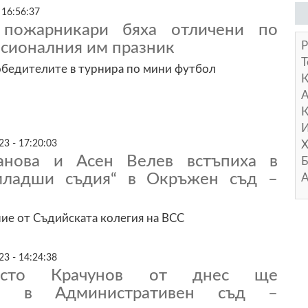
 16:56:37
пожарникари бяха отличени по
есионалния им празник
Р
Т
обедителите в турнира по мини футбол
А
К
И
3 - 17:20:03
Х
анова и Асен Велев встъпиха в
Б
младши съдия“ в Окръжен съд –
А
ие от Съдийската колегия на ВСС
3 - 14:24:38
исто Крачунов от днес ще
ава в Административен съд –