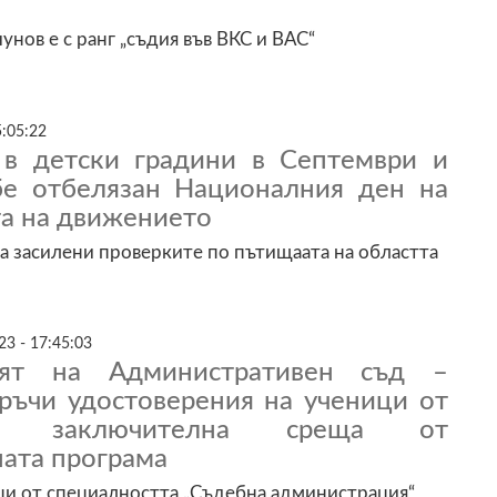
нов е с ранг „съдия във ВКС и ВАС“
5:05:22
 в детски градини в Септември и
е отбелязан Националния ден на
та на движението
са засилени проверките по пътищаата на областта
3 - 17:45:03
лят на Административен съд –
ръчи удостоверения на ученици от
 заключителна среща от
ата програма
ци от специалността „Съдебна администрация“