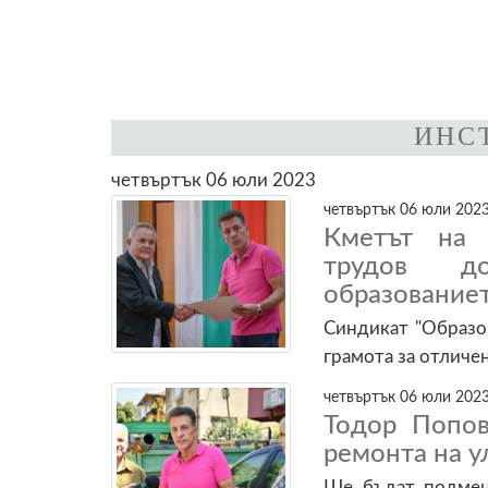
ИНС
четвъртък 06 юли 2023
четвъртък 06 юли 2023
Кметът на 
трудов д
образование
Синдикат "Образо
грамота за отличе
четвъртък 06 юли 2023
Тодор Попов
ремонта на у
Ще бъдат подмене