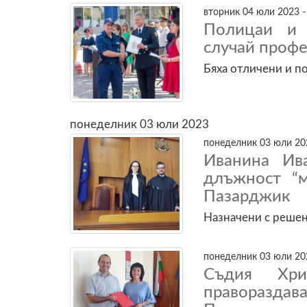
вторник 04 юли 2023 -
Полицаи и 
случай проф
Бяха отличени и п
понеделник 03 юли 2023
понеделник 03 юли 202
Иванина Ив
длъжност “
Пазарджик
Назначени с решен
понеделник 03 юли 202
Съдия Хр
праворазд