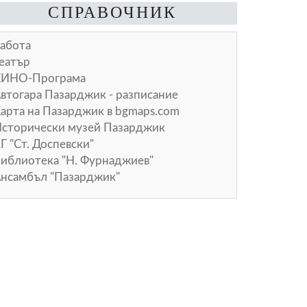
СПРАВОЧНИК
абота
еатър
КИНО-Програма
втогара Пазарджик - разписание
арта на Пазарджик в
bgmaps.com
сторически музей Пазарджик
Г "Ст. Доспевски"
иблиотека "Н. Фурнаджиев"
нсамбъл "Пазарджик"