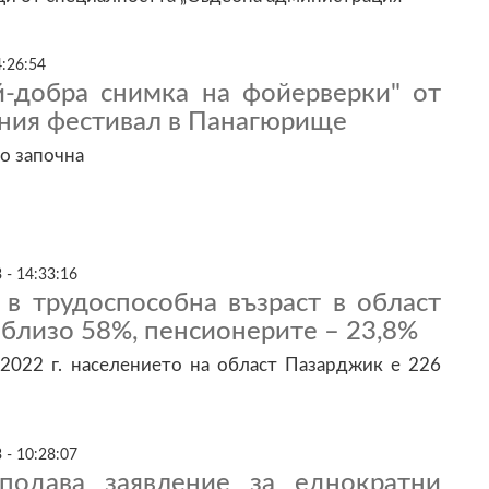
4:26:54
й-добра снимка на фойерверки" от
ия фестивал в Панагюрище
о започна
 - 14:33:16
 в трудоспособна възраст в област
близо 58%, пенсионерите – 23,8%
2022 г. населението на област Пазарджик е 226
 - 10:28:07
подава заявление за еднократни