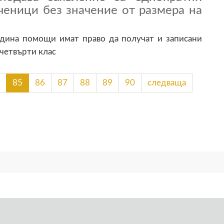
ченици без значение от размера на
одина помощи имат право да получат и записани
 четвърти клас
85
86
87
88
89
90
следваща