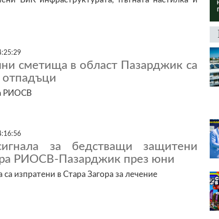
4:25:29
лни сметища в област Пазарджик са
т отпадъци
а РИОСВ
4:16:56
игнала за бедстващи защитени
ира РИОСВ-Пазарджик през юни
 са изпратени в Стара Загора за лечение